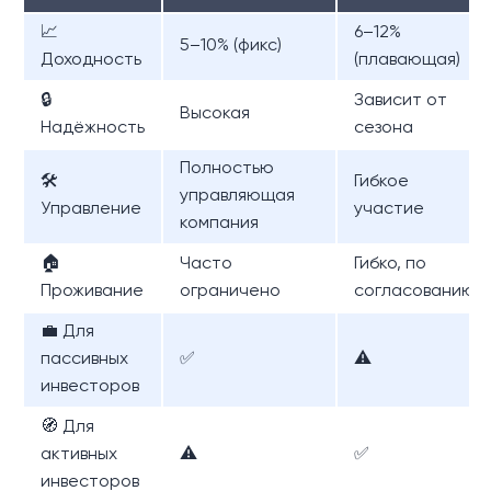
📈
6–12%
5–10% (фикс)
Доходность
(плавающая)
🔒
Зависит от
Высокая
Надёжность
сезона
Полностью
🛠
Гибкое
управляющая
Управление
участие
компания
🏠
Часто
Гибко, по
Проживание
ограничено
согласованию
💼 Для
пассивных
✅
⚠️
инвесторов
🧭 Для
активных
⚠️
✅
инвесторов