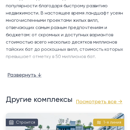
Пасаке
популярности благодаря быстрому развитию
Прямой выход к бассейну из 2 спален
недвижимости. В настоящее время ландшафт усеян
Гардеробная в главной спальне
многочисленными проектами жилых вилл,
Главная ванная комната с ванной
отвечающих самым разным предпочтениям и
Большая столовая и гостиная открытой
бюджетам: от скромных и доступных вариантов
планировки
стоимостью всего несколько десятков миллионов
Сводчатый потолок в гостиной и столовой
тайских бат до роскошных вилл, стоимость которых
Полностью оборудованная западная кухня с
превышает отметку в 50 миллионов бат.
островом
Что отличает район Пасак, так это его
Частный бассейн (4,5 м × 9,5 м)
Развернуть ↓
относительно спокойная атмосфера, усиленная
Душ на открытом воздухе
сетью взаимосвязанных улиц, которые облегчают
Терраса у бассейна
доступ к основным удобствам, магазинам,
Гостевой туалет
ресторанам и развлекательным заведениям в
Другие комплексы
Крытая парковка на 2 машины
Посмотреть все →
окрестностях Чернгталай и рядом с комплексом
Возможности сообщества:
Лагуна. Кроме того, Пасак обеспечивает удобную
близость для семей с детьми, посещающими
Строится
Видеонаблюдение
1-я линия
международные школы, посещающими аквапарки,
24-часовая охрана