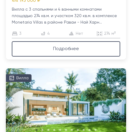
44 193 000 ₽
Вилла с 3 спальнями и 4 ванными комнатами
площадью 274 кв.м. и участком 320 кв.м. в комплексе
Monetaria Villas в районе Раваи - Най Харн...
3
4
Нет
274 м²
Подробнее
Вилла