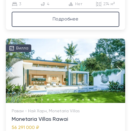
3
4
Нет
274 м²
Подробнее
Вилла
Раваи - Най Харн, Monetaria Villas
Monetaria Villas Rawai
56 291 000 ₽