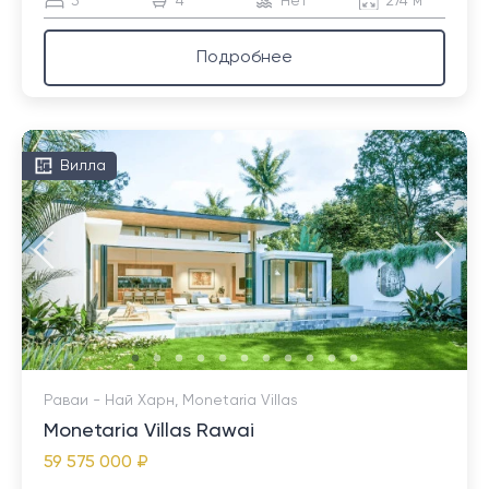
3
4
Нет
274 м²
Подробнее
Вилла
Раваи - Най Харн, Monetaria Villas
Monetaria Villas Rawai
59 575 000 ₽