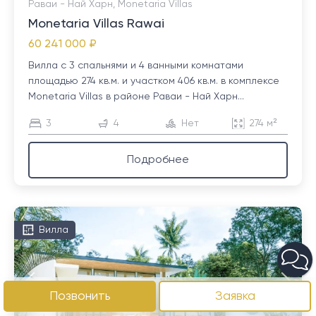
Раваи - Най Харн, Monetaria Villas
Monetaria Villas Rawai
60 241 000 ₽
Вилла с 3 спальнями и 4 ванными комнатами
площадью 274 кв.м. и участком 406 кв.м. в комплексе
Monetaria Villas в районе Раваи - Най Харн...
3
4
Нет
274 м²
Подробнее
Вилла
Позвонить
Заявка