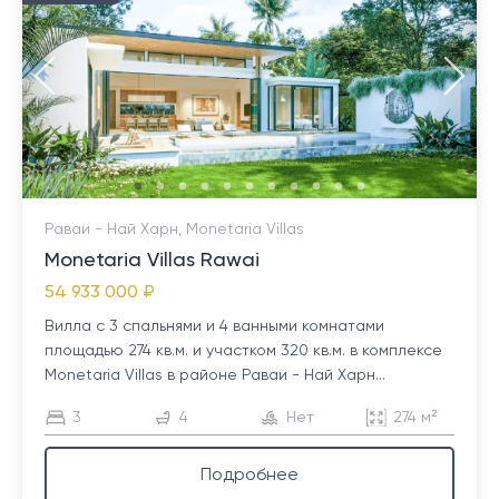
Раваи - Най Харн, Monetaria Villas
Monetaria Villas Rawai
54 933 000 ₽
Вилла с 3 спальнями и 4 ванными комнатами
площадью 274 кв.м. и участком 320 кв.м. в комплексе
Monetaria Villas в районе Раваи - Най Харн...
3
4
Нет
274 м²
Подробнее