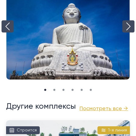
территории.
Райваи и Найхарн также являются домом для
большого сообщества экспатов и очень популярным
местом для жизни, с более расслабленной
атмосферой отдыха в этом районе.
Это очень близко к живописному месту номер один
на Пхукете, смотровой площадке мыса Промтхеп.
Он славится потрясающими закатами в обрамлении
великолепных пейзажей и сахарных пальм.
И Най Харн, и Раваи предлагают на продажу
большой выбор недвижимости, в том числе виллы с
бассейном и кондоминиумы. Доступные для выбора
Другие комплексы
Посмотреть все →
ценовых категорий, они, как правило, дешевле по
сравнению с направлениями на северном и
западном побережье.
Строится
1-я линия