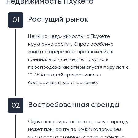
недвижимость Пхукета
краткосрочную аренду.
Инвестирования:
высокая популярность
Растущий рынок
01
Патонга гарантирует хорошие доходы от
аренды.
Цены на недвижимость на Пхукете
неуклонно растут. Спрос особенно
Камала: спокойствие и комфорт
заметно опережает предложение в
премиальном сегменте. Покупка и
Камала — это тихий и уютный район,
перепродажа квартиры спустя пару лет с
расположенный к северу от Патонга. Здесь меньше
10-15% выгодой превратились в
туристического шума, а пляж Камалы известен
беспроигрышную стратегию.
своей живописной красотой и расслабленной
атмосферой. Это отличный выбор для тех, кто
хочет насладиться уединенным отдыхом и при этом
Востребованная аренда
02
иметь доступ к основным удобствам.
Кому подходит:
Сдача квартиры в краткосрочную аренду
Камала подходит для семей, пар и
тех, кто хочет уединения. Это также отличное
может приносить до 12-15% годовых без
место для покупки виллы с видом на море для
учета роста стоимости самого объекта.