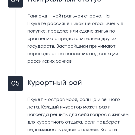
04
Сурин: элитные виллы и престиж
Таиланд – нейтральная страна. На
Сурин — это район, который славится роскошными
Пхукете россияне никак не ограничены в
виллами и престижными ресторанами. Пляж Сурин
покупке, продаже или сдаче жилья по
— один из самых красивых на Пхукете, и его
сравнению с представителями других
выбирают те, кто ценит роскошь и спокойствие.
государств. Застройщики принимают
Здесь можно найти резиденции с невероятными
переводы от не попавших под санкции
видами на море и высочайшим уровнем комфорта.
российских банков.
Кому подходит:
Сурин — идеальный выбор для тех,
кто готов инвестировать в недвижимость премиум-
Курортный рай
класса и хочет жить в уединенном и престижном
05
месте.
Пхукет - остров моря, солнца и вечного
Минусы:
Высокие цены на недвижимость и менее
лета. Каждый инвестор может раз и
развитая инфраструктура могут отпугнуть тех, кто
навсегда решить для себя вопрос с жильем
ищет более практичные варианты.
для курортного отдыха, если подберет
Недвижимость для:
недвижимость рядом с пляжем. Кстати