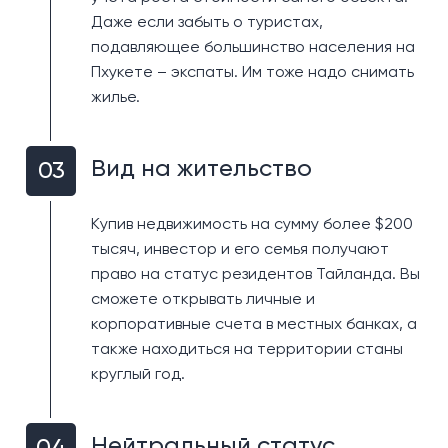
личного проживания или долгосрочной аренды.
Даже если забыть о туристах,
подавляющее большинство населения на
Минусы:
Инфраструктура не так развита, как в
Пхукете – экспаты. Им тоже надо снимать
Патонге, и ночная жизнь здесь менее активна. Тем
жилье.
не менее, это отличный вариант для тех, кто ценит
тишину и спокойствие.
Вид на жительство
03
Недвижимость для:
Сезонного отдыха:
идеально для тех, кто ищет
Купив недвижимость на сумму более $200
спокойное место вдали от шума.
тысяч, инвестор и его семья получают
Постоянного проживания:
подходит для семей
право на статус резидентов Тайланда. Вы
и пенсионеров, которые ищут комфортное и
сможете открывать личные и
тихое жилье.
корпоративные счета в местных банках, а
Инвестирования:
рост популярности района
также находиться на территории станы
делает его выгодным для долгосрочных
круглый год.
вложений.
Нейтральный статус