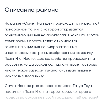
проживание. Убедитесь в наличии необходимых мер
безопасности и надежности, чтобы ваша поездка
Описание района
была спокойной и приятной.
Название «Самет Нангше» происходит от известной
панорамной точки, с которой открывается
захватывающий вид на архипелаги Пханг Нга. С этой
точки зрения посетителям открывается
захватывающий вид на очаровательные
известняковые острова, разбросанные по заливу
Пханг Нга. Настоящее волшебство происходит на
рассвете, когда восход солнца окутывает острова
мистической завесой тумана, окутывая пышные
мангровые леса внизу.
Самет Нангше расположен в районе Такуа Тхунг
провинции Пханг Нга, на территории, которая с
гордостью сохраняет свой традиционный сельский
образ жизни и природу, включая цветущие