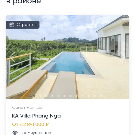
в районе
Строится
Самет Нангше
KA Villa Phang Nga
От
42 891 000 ₽
Премиум класс