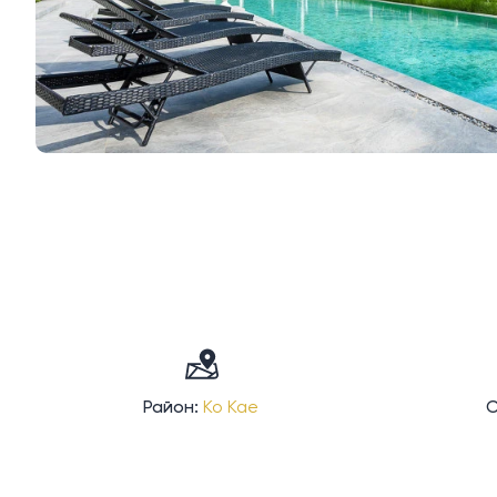
Район:
Ко Кае
С