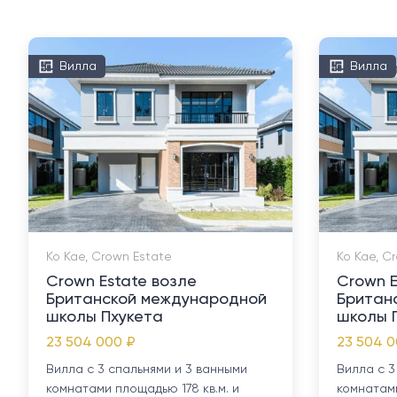
Вилла
Вилла
Ко Кае, Crown Estate
Ко Кае, C
Crown Estate возле
Crown E
Британской международной
Британ
школы Пхукета
школы 
23 504 000 ₽
23 504 0
Вилла с 3 спальнями и 3 ванными
Вилла с 3
комнатами площадью 178 кв.м. и
комнатами