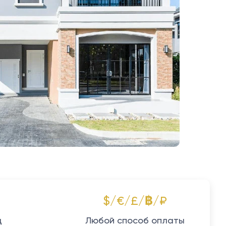
$/€/£/฿/₽
д
Любой способ оплаты