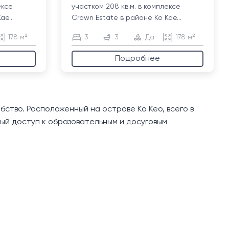
ексе
участком 208 кв.м. в комплексе
е...
Crown Estate в районе Ко Кае...
178 м²
3
3
Да
178 м²
Подробнее
ство. Расположенный на острове Ко Кео, всего в
ый доступ к образовательным и досуговым