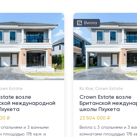
Вилла
rown Estate
Ко Кае, Crown Estate
state возле
Crown Estate возле
ской международной
Британской междуна
Пхукета
школы Пхукета
00 ₽
23 504 000 ₽
 спальнями и 3 ванными
Вилла с 3 спальнями и 3 в
 площадью 178 кв.м. и
комнатами площадью 178 кв