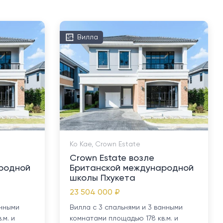
Вилла
Ко Кае, Crown Estate
Crown Estate возле
родной
Британской международной
школы Пхукета
23 504 000 ₽
анными
Вилла с 3 спальнями и 3 ванными
.м. и
комнатами площадью 178 кв.м. и