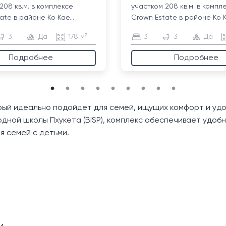
208 кв.м. в комплексе
участком 208 кв.м. в компл
ate в районе Ко Кае...
Crown Estate в районе Ко Ка
3
Да
178 м²
3
3
Да
Подробнее
Подробнее
рый идеально подойдет для семей, ищущих комфорт и удоб
дной школы Пхукета (BISP), комплекс обеспечивает удобн
я семей с детьми.
и