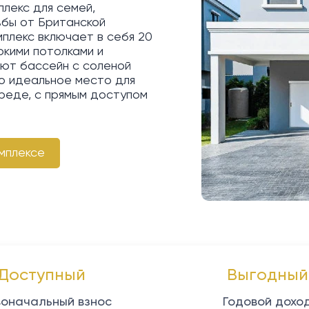
плекс для семей,
ьбы от Британской
мплекс включает в себя 20
окими потолками и
ют бассейн с соленой
то идеальное место для
реде, с прямым доступом
мплексе
Доступный
Выгодный
оначальный взнос
Годовой дохо