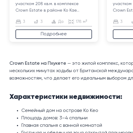
участком 208 кв.м. в комплексе
участком 
Crown Estate в районе Ко Кае...
Crown Est
3
3
Да
178 м²
3
Подробнее
Crown Estate на Пхукете
— это жилой комплекс, кото
нескольких минутах ходьбы от Британской междунаро
возможностям, что делает его идеальным выбором дл
Характеристики недвижимости:
Семейный дом на острове Ко Кео
Площадь домов: 3–4 спальни
Главная спальня с ванной комнатой
Гостиная и обеденная зона открытой планировк