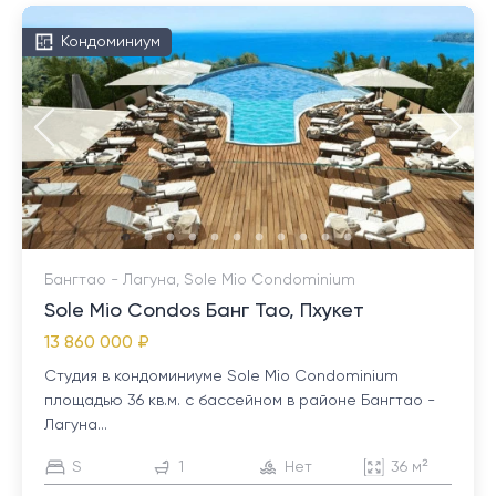
Кондоминиум
Бангтао - Лагуна, Sole Mio Condominium
Sole Mio Condos Банг Тао, Пхукет
13 860 000 ₽
Студия в кондоминиуме Sole Mio Condominium
площадью 36 кв.м. с бассейном в районе Бангтао -
Лагуна...
S
1
Нет
36 м²