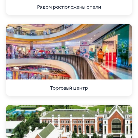
для аренды вилл и апартаментов.
Рядом расположены отели
Торгово-ресторанный комплекс Boat Avenue
пользуется огромной популярностью и всегда
оживлён. Вместе с ним растёт популярность и у
соседнего торгового центра Порт-де-Пхукет.
Поблизости находится деревня Чернг Талай,
которая удалена от пляжа Банг Тао. Она
соседствует с курортом Laguna Phuket и
множеством элитных застроек, при этом сохраняя
традиционную атмосферу благодаря магазинам и
Торговый центр
крупному рынку. Чернг Талай служит центром этого
района Пхукета, предлагая множество ресторанов,
магазинов и других малых предприятий.
Преимущества и недостатки