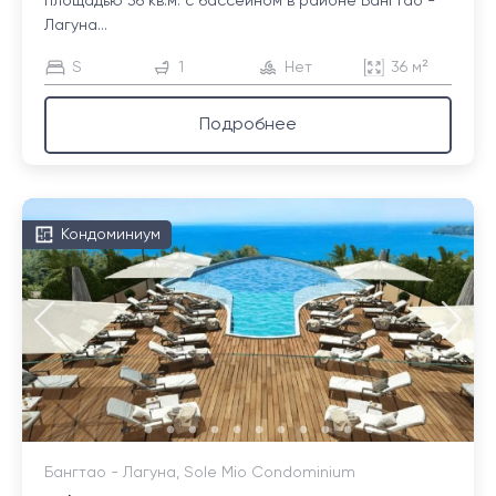
площадью 36 кв.м. с бассейном в районе Бангтао -
Лагуна...
S
1
Нет
36 м²
Подробнее
Кондоминиум
Бангтао - Лагуна, Sole Mio Condominium