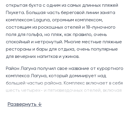
открытая бухта с одним из самых длинных пляжей
Пхукета. Большая часть береговой линии занята
комплексом Laguna, огромным комплексом,
состоящим из роскошных отелей и 18-луночного
поля для гольфа, но пляж, как правило, очень
спокойный и нетронутый. Многие местные пляжные
рестораны и бары для отдыха, очень популярные
для вечерних напитков и ужинов.
Район Лагуна получил свое название от курортного
комплекса Лагуна, который доминирует над
большей частью района. Комплекс включает в себя
шесть четырех- и пятизвездочных отелей, включая
Banyan Tree и Dusit Laguna, а также 18-луночное
Развернуть ↓
поле для гольфа Laguna. Пляж с линиями казуарины,
известный как «Пляж Лей Панг», тихий и
немноголюдный, несмотря на то, что он находится
недалеко от большого количества крупных