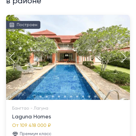
в районе
Построен
Бангтао - Лагуна
Laguna Homes
От
109 418 000 ₽
Премиум класс