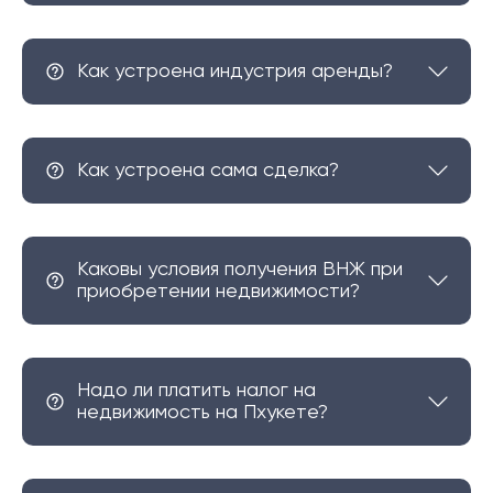
многими роскошными застройками, но при этом
сохраняет очень традиционную атмосферу с
магазинами и большим рынком. Район Чернг Талай
Как устроена индустрия аренды?
является центром этой части Пхукета с обилием
ресторанов и магазинов, а также других
предприятий малого бизнеса.
Как устроена сама сделка?
Каковы условия получения ВНЖ при
приобретении недвижимости?
Надо ли платить налог на
недвижимость на Пхукете?