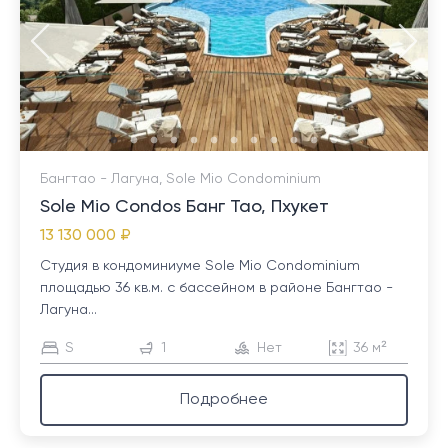
Бангтао - Лагуна, Sole Mio Condominium
Sole Mio Condos Банг Тао, Пхукет
13 130 000 ₽
Студия в кондоминиуме Sole Mio Condominium
площадью 36 кв.м. с бассейном в районе Бангтао -
Лагуна...
S
1
Нет
36 м²
Подробнее