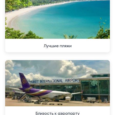
Тем не менее, как и в любом другом месте, здесь
есть и свои минусы. Например, высокий
туристический поток в сезон может создавать
некоторые неудобства, такие как увеличение
трафика и загруженность местных заведений. Также
стоит учитывать, что стоимость жизни может быть
выше по сравнению с другими частями страны.
Лучшие пляжи
Таким образом, перед принятием решения о
переезде важно взвесить все аспекты, чтобы понять,
насколько данное место соответствует вашим
требованиям и ожиданиям от комфортной жизни.
Близость к аэропорту