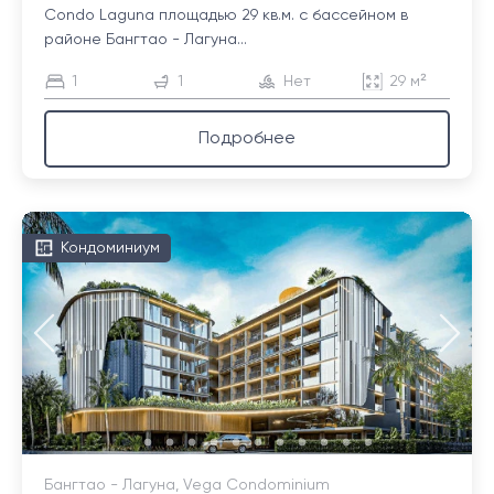
Condo Laguna площадью 29 кв.м. с бассейном в
районе Бангтао - Лагуна...
1
1
Нет
29 м²
Подробнее
Кондоминиум
Бангтао - Лагуна, Vega Condominium