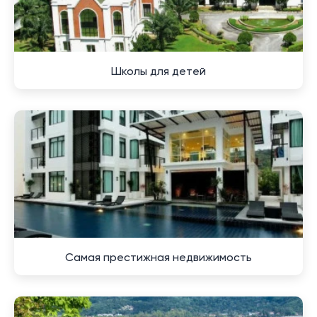
жизни в этом регионе
Жизнь в этом уголке Таиланда привлекает
Школы для детей
множество людей благодаря своим уникальным
характеристикам и атмосферным условиям. Здесь
каждый найдет как положительные стороны, так и
некоторые ограничения, которые важно учитывать
при выборе места для постоянного проживания.
К числу основных достоинств относится
прекрасная экология и близость к морю. Жители
наслаждаются живописными пляжами, мягким
климатом и чистым воздухом. Инфраструктура
развита, что позволяет комфортно организовать
Самая престижная недвижимость
повседневную жизнь: рядом находятся магазины,
рестораны, спортивные комплексы и
образовательные учреждения.