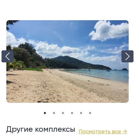
точки зрения администрации парка, поэтому
развитие вдоль береговой линии в значительной
степени ограничено. Но есть еще хороший выбор
ресторанов и баров, а местный рынок свежих
продуктов привлекает внимание как местных
жителей, так и туристов.
Как и многие пляжи на севере Пхукета, низкий сезон
может быть очень тихим, но некоторые места
остаются открытыми круглый год, так как это
известное и любимое место для кайтсерфинга.
Пляж Най Янг может быть весьма хорош для купания,
хотя течение может быть довольно опасным во
время низкого и дождливого сезона с мая по
октябрь. Примерно в 1 км от берега есть большой
коралловый риф, который стоит изучить.
Другие комплексы
Посмотреть все →