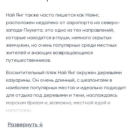
рынок, что делает повседневную жизнь удобной и
доступной. Международный аэропорт Пхукета
Най Янг также часто пишется как Наянг,
всего в 5 минутах езды, а до более удаленных
расположен недалеко от аэропорта на северо-
пляжей, таких как Най Тон, а также гольф-клубов и
западе Пхукета. это одно из тех направлений,
крупных торговых центров Таланга можно
которые находятся в глуши, немного скрытых
добраться всего за 10-20 минут.
жемчужин, но очень популярных среди местных
жителей и знающих возвращающихся
Этот проект идеально подходит как для личного
путешественников.
проживания, так и для инвестиционных целей. С
расчетами на 10-летний опыт работы на рынке
Восхитительный пляж Най Янг окружен деревьями
недвижимости Таиланда, потенциальный доход от
казуарины. Он очень длинный, с шезлонгами в
сдачи недвижимости в аренду может составить до
наиболее популярных местах и идеально подходит
8% годовых.
для отдыха под деревьями и тени, наслаждаясь
морским бризом и, возможно, местной едой и
напитками.
Поскольку большая часть пляжа находится в
Развернуть ↓
национальном парке Сринат, что несправедливо с