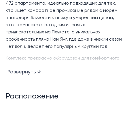
472 апартамента, идеально подходящих для тех,
кто ищет комфортное проживание рядом с морем.
Благодаря близости к пляжу и умеренным ценам,
этот комплекс стал одним из самых
привлекательных на Пхукете, а уникальная
особенность пляжа Най Янг, где даже в низкий сезон
нет волн, делает его популярным круглый год.
Комплекс прекрасно оборудован для комфортного
проживания и отдыха. Здесь работают
Развернуть ↓
круглосуточная охрана и видеонаблюдение, есть
парковка, тренажерный зал, СПА, а также 6 общих
бассейнов с террасами и шезлонгами. Просторные
зоны отдыха на свежем воздухе, сад для прогулок и
Расположение
детский клуб создают атмосферу уюта и
спокойствия, подходящую как для семей с детьми,
так и для людей, ценящих тишину и комфорт.
Характеристики комплекса: