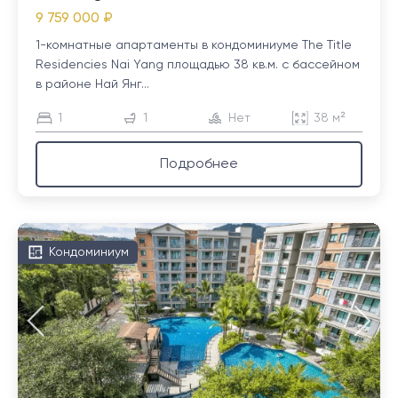
9 759 000 ₽
1-комнатные апартаменты в кондоминиуме The Title
Residencies Nai Yang площадью 38 кв.м. с бассейном
в районе Най Янг...
1
1
Нет
38 м²
Подробнее
Кондоминиум