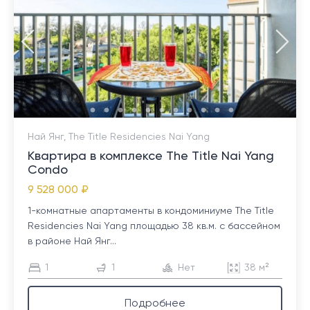
Най Янг, The Title Residencies Nai Yang
Квартира в комплексе The Title Nai Yang
Condo
9 528 000 ₽
1-комнатные апартаменты в кондоминиуме The Title
Residencies Nai Yang площадью 38 кв.м. с бассейном
в районе Най Янг...
1
1
Нет
38 м²
Подробнее