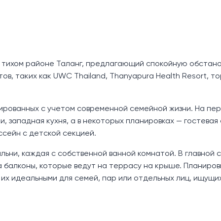
 в тихом районе Таланг, предлагающий спокойную обстано
, таких как UWC Thailand, Thanyapura Health Resort, т
тированных с учетом современной семейной жизни. На пе
, западная кухня, а в некоторых планировках — гостевая 
ссейн с детской секцией.
альни, каждая с собственной ванной комнатой. В главной 
на балконы, которые ведут на террасу на крыше. Планиров
их идеальными для семей, пар или отдельных лиц, ищущи