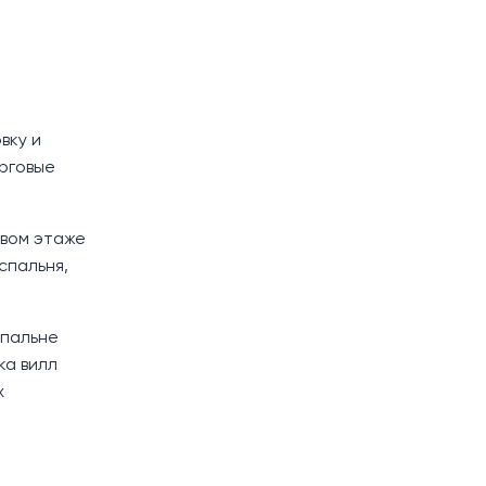
вку и
орговые
рвом этаже
спальня,
спальне
ка вилл
х