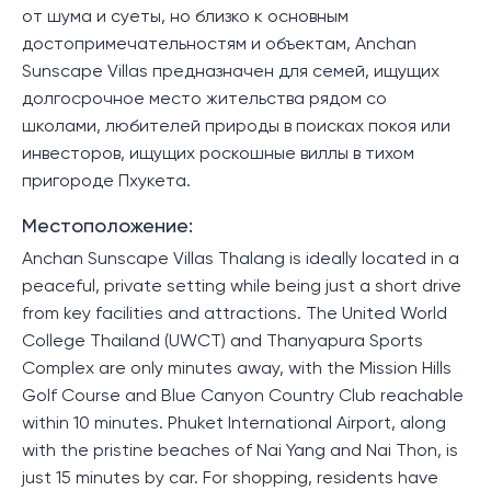
от шума и суеты, но близко к основным
достопримечательностям и объектам, Anchan
Sunscape Villas предназначен для семей, ищущих
долгосрочное место жительства рядом со
школами, любителей природы в поисках покоя или
инвесторов, ищущих роскошные виллы в тихом
пригороде Пхукета.
Местоположение:
Anchan Sunscape Villas Thalang is ideally located in a
peaceful, private setting while being just a short drive
from key facilities and attractions. The United World
College Thailand (UWCT) and Thanyapura Sports
Complex are only minutes away, with the Mission Hills
Golf Course and Blue Canyon Country Club reachable
within 10 minutes. Phuket International Airport, along
with the pristine beaches of Nai Yang and Nai Thon, is
just 15 minutes by car. For shopping, residents have