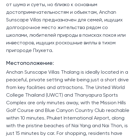
от шума и суеты, но близко к основным
достопримечательностям и объектам, Anchan
Sunscape Villas предназначен для семей, ищущих
долгосрочное место жительства рядом со
школами, любителей природы в поисках покоя или
инвесторов, ищущих роскошные виллы в тихом
пригороде Пхукета.
Местоположение:
Anchan Sunscape Villas Thalang is ideally located in a
peaceful, private setting while being just a short drive
from key facilities and attractions. The United World
College Thailand (UWCT) and Thanyapura Sports
Complex are only minutes away, with the Mission Hills
Golf Course and Blue Canyon Country Club reachable
within 10 minutes. Phuket International Airport, along
with the pristine beaches of Nai Yang and Nai Thon, is
just 15 minutes by car. For shopping, residents have