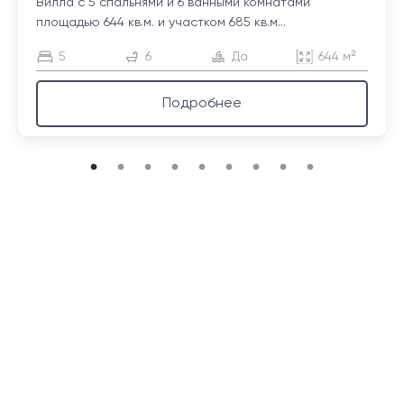
Вилла с 5 спальнями и 6 ванными комнатами
площадью 644 кв.м. и участком 685 кв.м...
5
6
Да
644 м²
Подробнее