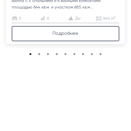
Вилла с 5 спальнями и 6 ванными комнатами
площадью 644 кв.м. и участком 685 кв.м...
5
6
Да
644 м²
Подробнее