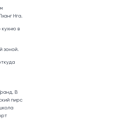
ом
ханг Нга.
 кухню в
й зоной.
откуда
ранд. В
ский пирс
 школа
орт