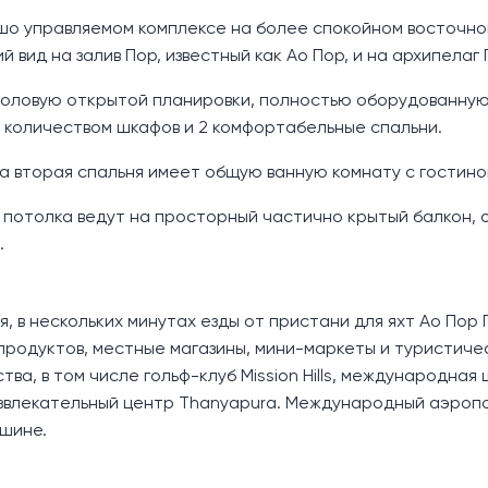
шо управляемом комплексе на более спокойном восточн
вид на залив Пор, известный как Ао Пор, и на архипелаг П
толовую открытой планировки, полностью оборудованную
 количеством шкафов и 2 комфортабельные спальни.
 а вторая спальня имеет общую ванную комнату с гостино
о потолка ведут на просторный частично крытый балкон, 
.
 в нескольких минутах езды от пристани для яхт Ао Пор Г
продуктов, местные магазины, мини-маркеты и туристиче
тва, в том числе гольф-клуб Mission Hills, международная
развлекательный центр Thanyapura. Международный аэроп
ашине.