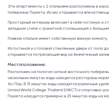
Эти апартаменты с 2 спальнями расположены в хоро
побережье Пхукета. Из них открывается впечатляющий 
Просторный интерьер включает в себя гостиную и с
западном стиле с гранитной столешницей с большим
Главная спальня имеет собственную ванную комнату,
Из гостиной и столовой стеклянные двери от пола д
открывается потрясающий вид на безмятежный залив
Местоположение:
Расположен на пологом склоне восточного побережья,
нескольких минутах езды находятся рестораны море
Ао-Пор. В 15 минутах езды находятся различные удобс
United World College Thailand (UWCT) и спортивно-
Пхукета находится примерно в 25 минутах езды на м