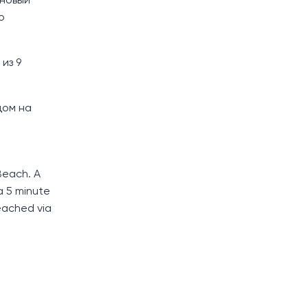
 новый
о
из 9
дом на
Beach. A
a 5 minute
eached via