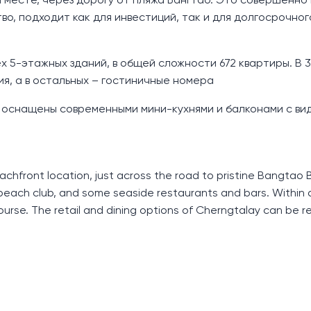
 месте, через дорогу от пляжа Бангтао. Это совершенно
о, подходит как для инвестиций, так и для долгосрочног
 5-этажных зданий, в общей сложности 672 квартиры. В 3 
я, а в остальных – гостиничные номера
оснащены современными мини-кухнями и балконами с ви
chfront location, just across the road to pristine Bangtao 
 beach club, and some seaside restaurants and bars. Within 
ourse. The retail and dining options of Cherngtalay can be r