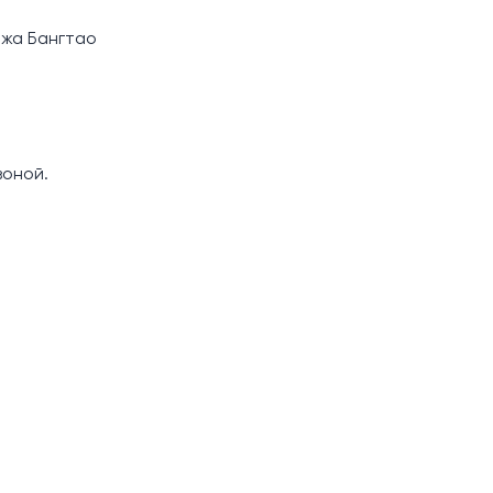
яжа Бангтао
зоной.