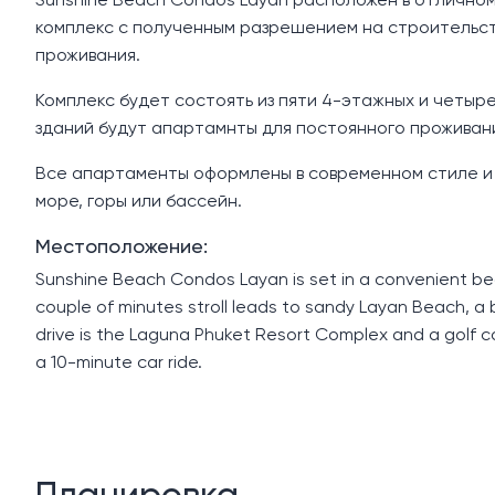
Sunshine Beach Condos Layan расположен в отличном
комплекс с полученным разрешением на строительств
проживания.
Комплекс будет состоять из пяти 4-этажных и четырех
зданий будут апартамнты для постоянного проживани
Все апартаменты оформлены в современном стиле и 
море, горы или бассейн.
Местоположение:
Sunshine Beach Condos Layan is set in a convenient bea
couple of minutes stroll leads to sandy Layan Beach, a
drive is the Laguna Phuket Resort Complex and a golf c
a 10-minute car ride.