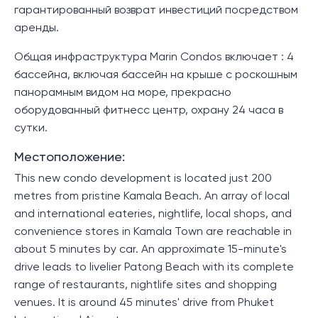
гарантированный возврат инвестиций посредством
аренды.
Общая инфраструктура Marin Condos включает : 4
бассейна, включая бассейн на крыше с роскошным
панорамным видом на море, прекрасно
оборудованный фитнесс центр, охрану 24 часа в
сутки.
Местоположение:
This new condo development is located just 200
metres from pristine Kamala Beach. An array of local
and international eateries, nightlife, local shops, and
convenience stores in Kamala Town are reachable in
about 5 minutes by car. An approximate 15-minute's
drive leads to livelier Patong Beach with its complete
range of restaurants, nightlife sites and shopping
venues. It is around 45 minutes' drive from Phuket