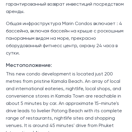
гарантированный возврат инвестиций посредством
аренды.
Общая инфраструктура Marin Condos включает : 4
бассейна, включая бассейн на крыше с роскошным
панорамным видом на море, прекрасно
оборудованный фитнесс центр, охрану 24 часа в
сутки.
Местоположение:
This new condo development is located just 200
metres from pristine Kamala Beach. An array of local
and international eateries, nightlife, local shops, and
convenience stores in Kamala Town are reachable in
about 5 minutes by car. An approximate 15-minute's
drive leads to livelier Patong Beach with its complete
range of restaurants, nightlife sites and shopping
venues. It is around 45 minutes' drive from Phuket