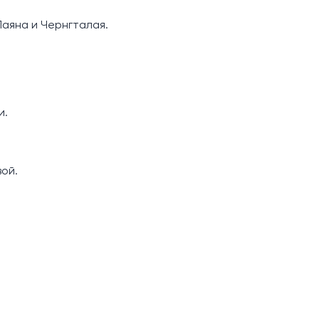
аяна и Чернгталая.
и.
ой.