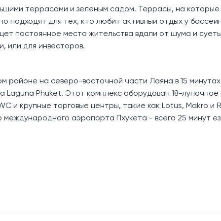
ьшими террасами и зеленым садом. Террасы, на которые
ьно подходят для тех, кто любит активный отдых у бассей
ищет постоянное место жительства вдали от шума и сует
и, или для инвесторов.
м районе на северо-восточной части Лаяна в 15 минутах
са Laguna Phuket. Этот комплекс оборудован 18-луночное
C и крупные торговые центры, такие как Lotus, Makro и 
. До международного аэропорта Пхукета - всего 25 минут е