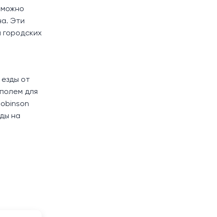
 можно
на. Эти
ы городских
 езды от
 полем для
Robinson
зды на