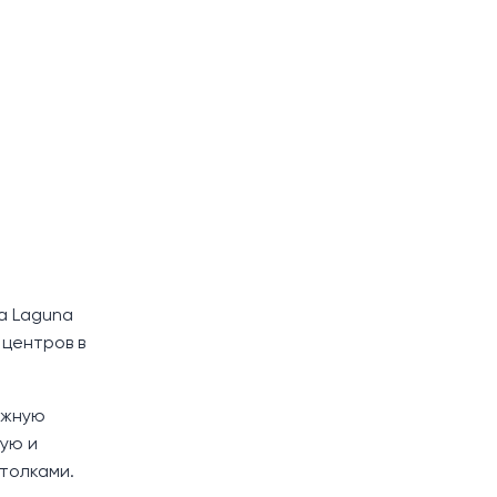
а Laguna
 центров в
ажную
лую и
толками.