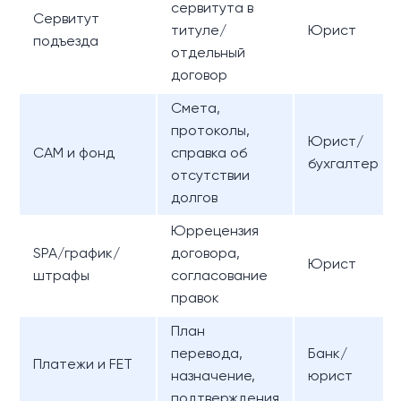
сервитута в
Сервитут
титуле/
Юрист
подъезда
отдельный
договор
Смета,
протоколы,
Юрист/
CAM и фонд
справка об
бухгалтер
отсутствии
долгов
Юррецензия
SPA/график/
договора,
Юрист
штрафы
согласование
правок
План
перевода,
Банк/
Платежи и FET
назначение,
юрист
подтверждения