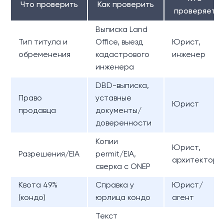
Что проверить
Как проверить
проверяет
Выписка Land
Тип титула и
Office, выезд
Юрист,
обременения
кадастрового
инженер
инженера
DBD-выписка,
Право
уставные
Юрист
продавца
документы/
доверенности
Копии
Юрист,
Разрешения/EIA
permit/EIA,
архитектор
сверка с ONEP
Квота 49%
Справка у
Юрист/
(кондо)
юрлица кондо
агент
Текст