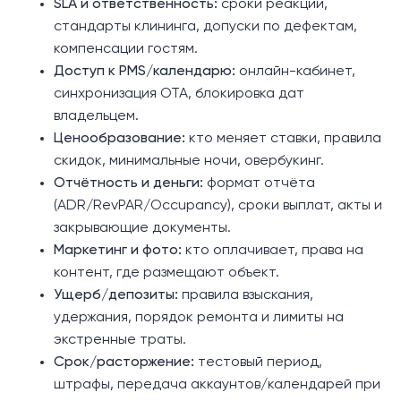
SLA и ответственность:
сроки реакции,
стандарты клининга, допуски по дефектам,
компенсации гостям.
Доступ к PMS/календарю:
онлайн-кабинет,
синхронизация OTA, блокировка дат
владельцем.
Ценообразование:
кто меняет ставки, правила
скидок, минимальные ночи, овербукинг.
Отчётность и деньги:
формат отчёта
(ADR/RevPAR/Occupancy), сроки выплат, акты и
закрывающие документы.
Маркетинг и фото:
кто оплачивает, права на
контент, где размещают объект.
Ущерб/депозиты:
правила взыскания,
удержания, порядок ремонта и лимиты на
экстренные траты.
Срок/расторжение:
тестовый период,
штрафы, передача аккаунтов/календарей при