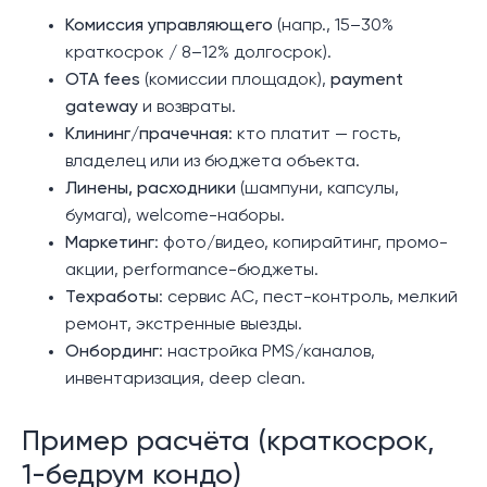
Комиссия управляющего
(напр., 15–30%
краткосрок / 8–12% долгосрок).
OTA fees
(комиссии площадок),
payment
gateway
и возвраты.
Клининг/прачечная
: кто платит — гость,
владелец или из бюджета объекта.
Линены, расходники
(шампуни, капсулы,
бумага), welcome-наборы.
Маркетинг
: фото/видео, копирайтинг, промо-
акции, performance-бюджеты.
Техработы
: сервис AC, пест-контроль, мелкий
ремонт, экстренные выезды.
Онбординг
: настройка PMS/каналов,
инвентаризация, deep clean.
Пример расчёта (краткосрок,
1-бедрум кондо)