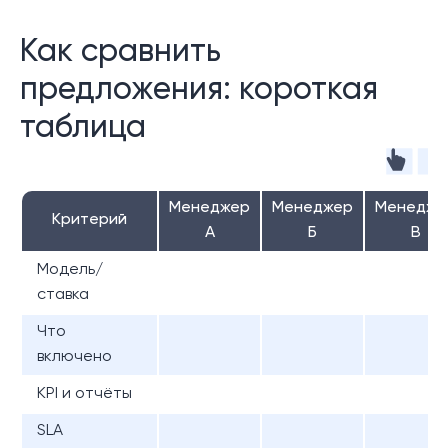
Как сравнить
предложения: короткая
таблица
Менеджер
Менеджер
Менедже
Критерий
А
Б
В
Модель/
ставка
Что
включено
KPI и отчёты
SLA