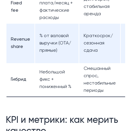
Fixed
плата/месяц +
Пр
стабильная
fee
фактические
пр
аренда
расходы
Мо
% от валовой
Краткосрок/
Revenue
по
выручки (OTA/
сезонная
share
ги
прямые)
сдача
це
Смешанный
Небольшой
Ба
спрос,
Гибрид
фикс +
и
нестабильные
пониженный %
пр
периоды
KPI и метрики: как мерить