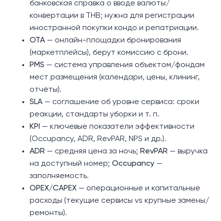
банковская справка о вводе валюты/
конвертации в THB; нужна для регистрации
иностранной покупки кондо и репатриации.
OTA
— онлайн-площадки бронирования
(маркетплейсы), берут комиссию с брони.
PMS
— система управления объектом/фондам
мест размещения (календари, цены, клининг,
отчёты).
SLA
— соглашение об уровне сервиса: сроки
реакции, стандарты уборки и т. п.
KPI
— ключевые показатели эффективности
(Occupancy, ADR, RevPAR, NPS и др.).
ADR
— средняя цена за ночь;
RevPAR
— выручка
на доступный номер;
Occupancy
—
заполняемость.
OPEX/CAPEX
— операционные и капитальные
расходы (текущие сервисы vs крупные замены/
ремонты).