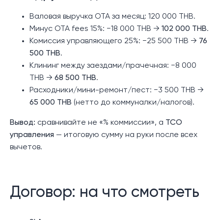
Валовая выручка OTA за месяц: 120 000 THB.
Минус OTA fees 15%: −18 000 THB →
102 000 THB
.
Комиссия управляющего 25%: −25 500 THB →
76
500 THB
.
Клининг между заездами/прачечная: −8 000
THB →
68 500 THB
.
Расходники/мини-ремонт/пест: −3 500 THB →
65 000 THB
(нетто до коммуналки/налогов).
Вывод:
сравнивайте не «% коммиссии», а
TCO
управления
— итоговую сумму на руки после всех
вычетов.
Договор: на что смотреть