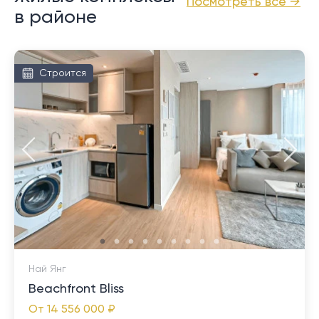
Посмотреть все →
в районе
Строится
Най Янг
Beachfront Bliss
От
14 556 000 ₽