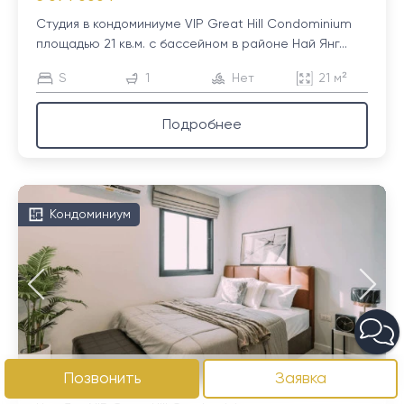
Студия в кондоминиуме VIP Great Hill Condominium
площадью 21 кв.м. с бассейном в районе Най Янг...
S
1
Нет
21 м²
Подробнее
Кондоминиум
Позвонить
Заявка