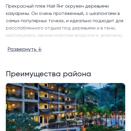
Прекрасный пляж Най Янг окружен деревьями
казуарины. Он очень протяженный, с шезлонгами в
самых популярных точках, и идеально подходит для
расслабленного отдыха под деревьями и в тени,
наслаждаясь свежим морским воздухом и, возможно,
местными блюдами и напитками.
Развернуть ↓
Поскольку большая часть пляжа расположена на
территории национального парка Сиринат, что
является ограничением с точки зрения парковой
Преимущества района
администрации, развитие вдоль береговой линии в
значительной мере ограничено. Тем не менее,
имеется хороший выбор ресторанов и баров, а
местный рынок свежих продуктов интересует как
жителей, так и гостей региона.
Как и многие пляжи на северной части Пхукета, в
низкий сезон здесь может быть довольно тихо, но