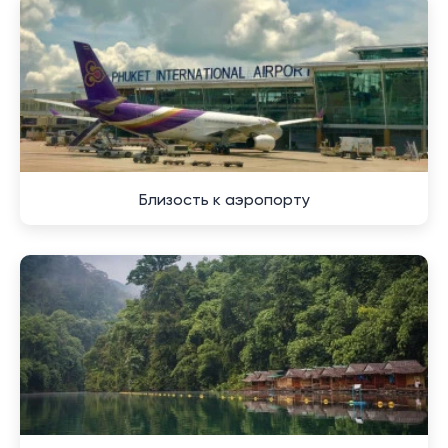
местные деревни, где можно погрузиться в
атмосферу местной жизни и традиций. Знакомство с
ремеслами и участие в национальных праздниках
оставят неизгладимое впечатление и углубят
понимание местной культуры.
Любители гастрономии оценят изобилие местных
рынков, где можно попробовать свежие фрукты,
морепродукты и традиционные блюда. Рестораны и
Близость к аэропорту
кафе, расположенные у самого берега, предлагают
отведать блюда национальной кухни в обрамлении
завораживающих видов на океан.