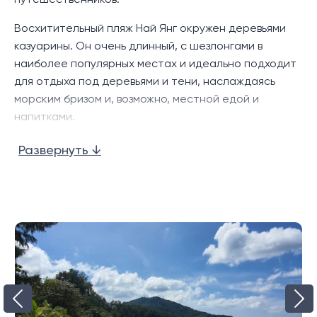
путешественников.
Восхитительный пляж Най Янг окружен деревьями
казуарины. Он очень длинный, с шезлонгами в
наиболее популярных местах и идеально подходит
для отдыха под деревьями и тени, наслаждаясь
морским бризом и, возможно, местной едой и
напитками.
Поскольку большая часть пляжа находится в
Развернуть ↓
национальном парке Сринат, что несправедливо с
точки зрения администрации парка, поэтому
развитие вдоль береговой линии в значительной
степени ограничено. Но есть еще хороший выбор
ресторанов и баров, а местный рынок свежих
продуктов привлекает внимание как местных
жителей, так и туристов.
Как и многие пляжи на севере Пхукета, низкий сезон