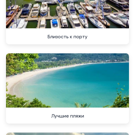
времяпровождения. Здесь каждый найдет что-то по
душе: от уединенных пляжей до оживленных рынков,
от природных парков до культурных объектов.
Песчаный берег парка Сиринат манит любителей
природных ландшафтов и спокойного отдыха.
Близость к порту
Великолепные виды на побережье создают
идеальные условия для пеших прогулок и пикников.
На территории парка также расположены
мангровые леса, где можно насладиться
наблюдением за разнообразием флоры и фауны.
Для тех, кто предпочитает активный отдых, здесь
предлагается широкий выбор водных видов спорта.
Серфинг, каякинг и сноркелинг дарят уникальные
впечатления и возможность испытать себя в новых
Лучшие пляжи
видах активности.
Культурные ценители могут посетить храмы и