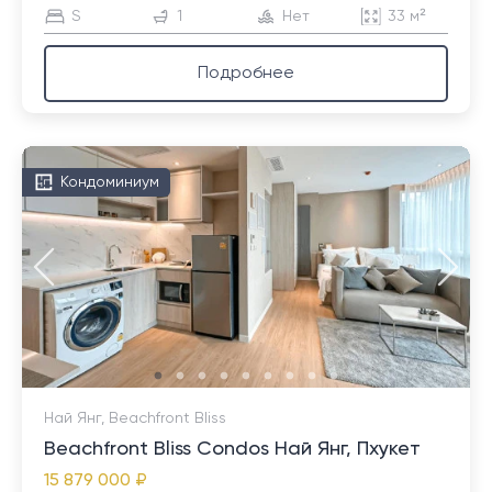
S
1
Нет
33 м²
Подробнее
Кондоминиум
Най Янг, Beachfront Bliss
Beachfront Bliss Condos Най Янг, Пхукет
15 879 000 ₽