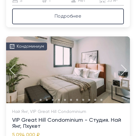
S
1
Нет
33 м²
Подробнее
Кондоминиум
Най Янг, VIP Great Hill Condominium
VIP Great Hill Condominium - Студия. Най
Янг, Пхукет
5 094 000 ₽