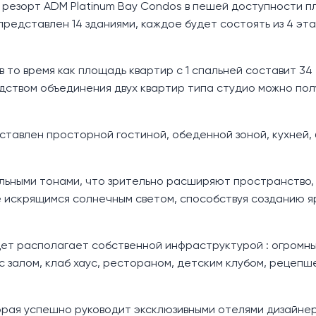
 резорт ADM Platinum Bay Condos в пешей доступности п
представлен 14 зданиями, каждое будет состоять из 4 эта
в то время как площадь квартир с 1 спальней составит 34 –
дством объединения двух квартир типа студио можно пол
тавлен просторной гостиной, обеденной зоной, кухней,
ьными тонами, что зрительно расширяют пространство,
искрящимся солнечным светом, способствуя созданию я
дет располагает собственной инфраструктурой : огромн
 залом, клаб хаус, рестораном, детским клубом, рецепше
орая успешно руководит эксклюзивными отелями дизайне