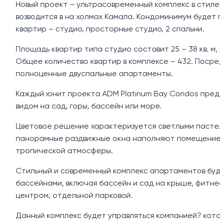
Новый проект – ультрасовременный комплекс в стиле
возводится в на холмах Камала. Кондоминимум будет 
квартир – студио, просторные студио, 2 спальни.
Площадь квартир типа студио составит 25 – 38 кв. м, 
Общее количество квартир в комплексе – 432. Посре
полноценные двуспальные апартаменты.
Каждый юнит проекта ADM Platinum Bay Condos предс
видом на сад, горы, бассейн или море.
Цветовое решение характеризуется светлыми пастел
панорамные раздвижные окна наполняют помещение 
тропической атмосферы.
Стильный и современный комплекс апартаментов бу
бассейнами, включая бассейн и сад на крыше, фитнес
центром, отдельной парковой.
Данный комплекс будет управляться компанией? кот