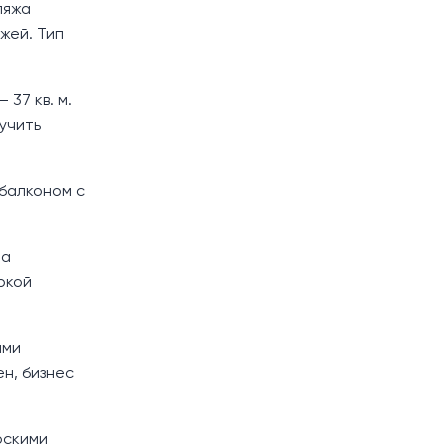
ляжа
жей. Тип
 37 кв. м.
учить
 балконом с
 а
ркой
ыми
н, бизнес
рскими