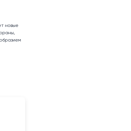
ет новые
тораны,
ообразием