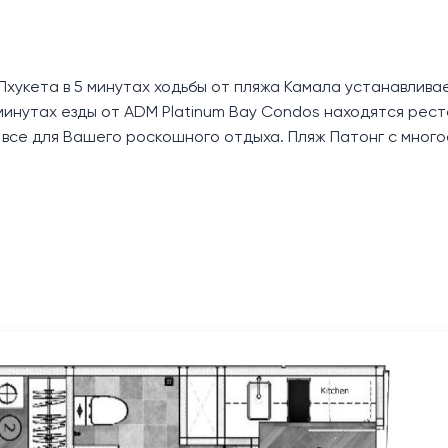
хукета в 5 минутах ходьбы от пляжа Камала устанавлива
минутах езды от ADM Platinum Bay Condos находятся рес
– все для Вашего роскошного отдыха. Пляж Патонг с мног