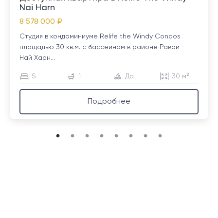
Nai Harn
8 578 000 ₽
Студия в кондоминиуме Relife the Windy Condos
площадью 30 кв.м. с бассейном в районе Раваи -
Най Харн...
S
1
Да
30 м²
Подробнее