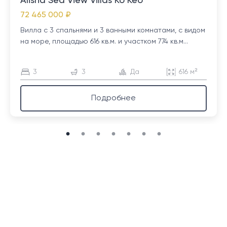
Alisha Sea View Villas Ко Кео
72 465 000 ₽
Вилла с 3 спальнями и 3 ванными комнатами, с видом
на море, площадью 616 кв.м. и участком 774 кв.м...
3
3
Да
616 м²
Подробнее