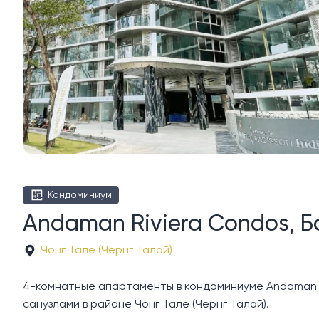
Кондоминиум
Andaman Riviera Condos, Б
Чонг Тале (Чернг Талай)
4-комнатные апартаменты в кондоминиуме Andaman Riv
санузлами в районе Чонг Тале (Чернг Талай).