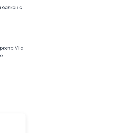
 балкон с
кета Villa
но