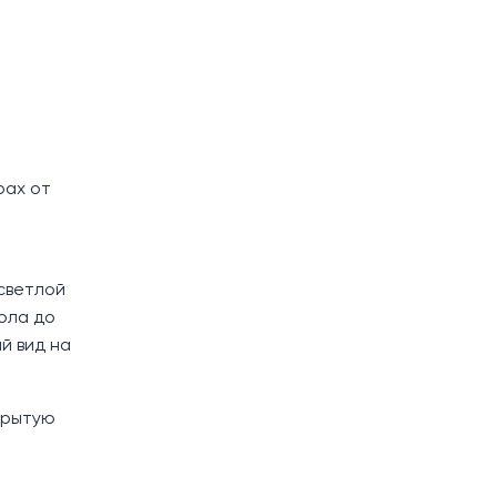
рах от
 светлой
пола до
й вид на
крытую