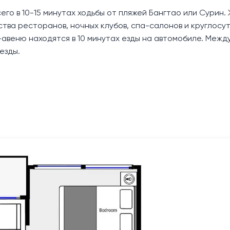
го в 10-15 минутах ходьбы от пляжей Бангтао или Сурин.
тва ресторанов, ночных клубов, спа-салонов и круглосу
т-авеню находятся в 10 минутах езды на автомобиле. Меж
езды.