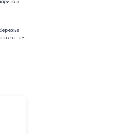
марина и
обережье
есте с тем,