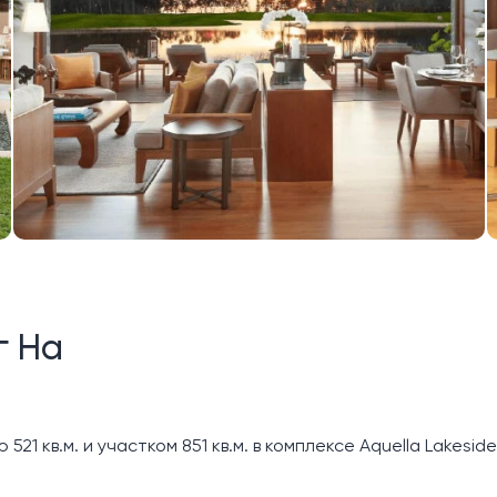
г На
21 кв.м. и участком 851 кв.м. в комплексе Aquella Lakesid