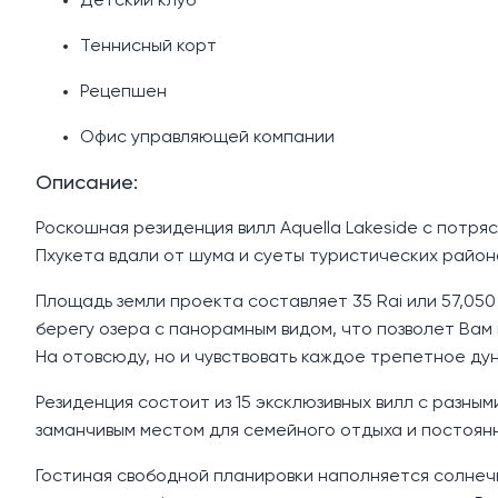
Детский клуб
Теннисный корт
Рецепшен
Офис управляющей компании
Описание:
Роскошная резиденция вилл Aquella Lakeside с пот
Пхукета вдали от шума и суеты туристических район
Площадь земли проекта составляет 35 Rai или 57,050 
берегу озера с панорамным видом, что позволет Вам
На отовсюду, но и чувствовать каждое трепетное ду
Резиденция состоит из 15 эксклюзивных вилл с разным
заманчивым местом для семейного отдыха и постоян
Гостиная свободной планировки наполняется солнечн