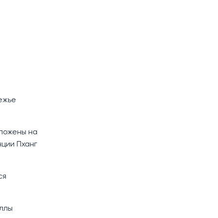
ежье
оложены на
ции Пханг
ся
иллы