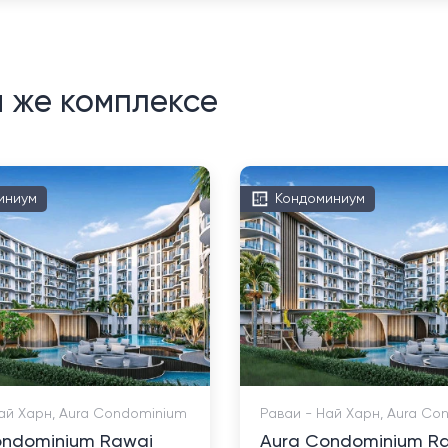
м же комплексе
иниум
Кондоминиум
ай Харн, Aura Condominium
Раваи - Най Харн, Aura Co
ondominium Rawai
Aura Condominium R