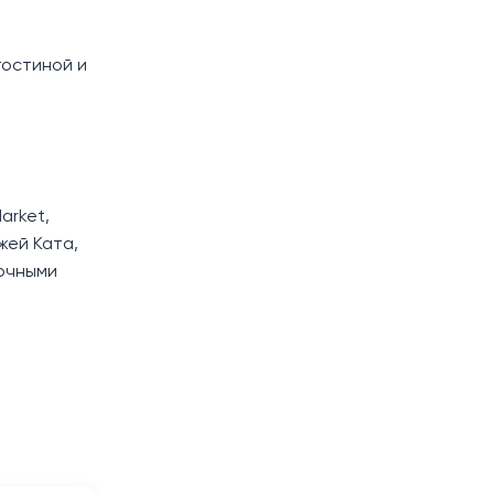
гостиной и
arket,
жей Ката,
ночными