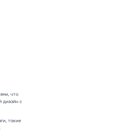
ями, что
й дизайн с
ги, такие
,