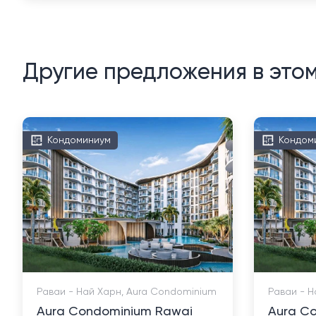
Другие предложения в это
Кондоминиум
Кондом
Раваи - Най Харн, Aura Condominium
Раваи - Н
Aura Condominium Rawai
Aura C