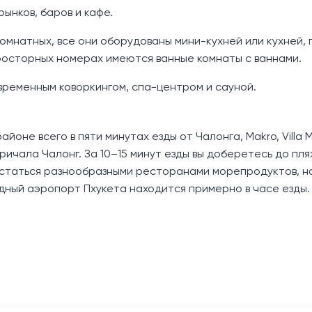
ынков, баров и кафе.
омнатных, все они оборудованы мини-кухней или кухней, 
просторных номерах имеются ванные комнаты с ваннами.
временным коворкингом, спа-центром и сауной.
оне всего в пяти минутах езды от Чалонга, Makro, Villa M
ричала Чалонг. За 10–15 минут езды вы доберетесь до пля
вастаться разнообразными ресторанами морепродуктов, 
дный аэропорт Пхукета находится примерно в часе езды.