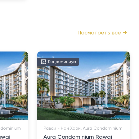
Посмотреть все →
Кондоминиум
ndominium
Раваи - Най Харн, Aura Condominium
awai
Aura Condominium Rawai