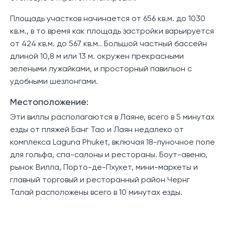
Площадь участков начинается от 656 кв.м. до 1030
кв.м., в то время как площадь застройки варьируется
от 424 кв.м. до 567 кв.м.. Большой частный бассейн
длиной 10,8 м или 13 м. окружен прекрасными
зелеными лужайками, и просторный павильон с
удобными шезлонгами.
Местоположение:
Эти виллы располагаются в Лаяне, всего в 5 минутах
езды от пляжей Банг Тао и Лаян недалеко от
комплекса Laguna Phuket, включая 18-луночное поле
для гольфа, спа-салоны и рестораны. Боут-авеню,
рынок Вилла, Порто-де-Пхукет, мини-маркеты и
главный торговый и ресторанный район Чернг
Талай расположены всего в 10 минутах езды.