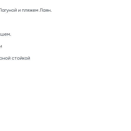
Лагуной и пляжем Лаян.
ушем.
и
рной стойкой