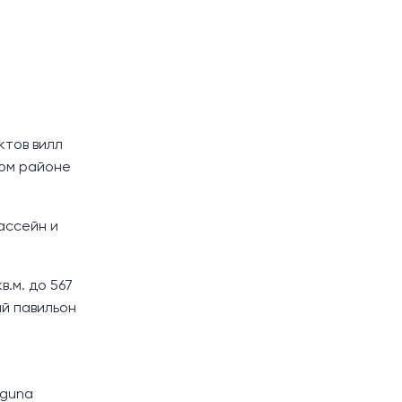
ктов вилл
лом районе
ассейн и
в.м. до 567
ый павильон
aguna