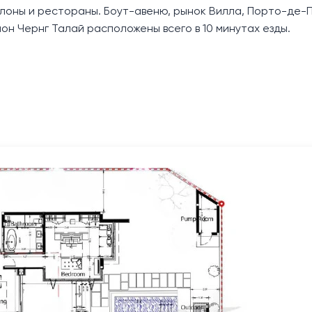
алоны и рестораны. Боут-авеню, рынок Вилла, Порто-де-П
он Чернг Талай расположены всего в 10 минутах езды.