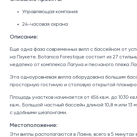
Управляющая компания
24-часовая охрана
Описание:
Еще одна фаза современных вилл с бассейном от ус
на Пхукете. Botanica Forestique состоит из 27 стил
недалеко от комплекса Лагуна и песчаного пляжа Лая
Эта одноуровневая вилла оборудована большим басс
просторную гостиную и столовую открытой планиро
Площадь участков начинается от 656 кв.м. до 1030 кв.
кв.м.. Большой частный бассейн длиной 10,8 м или 1
с удобными шезлонгами.
Местоположение:
Эти виллы располагаются в Лаяне, всего в 5 минутах