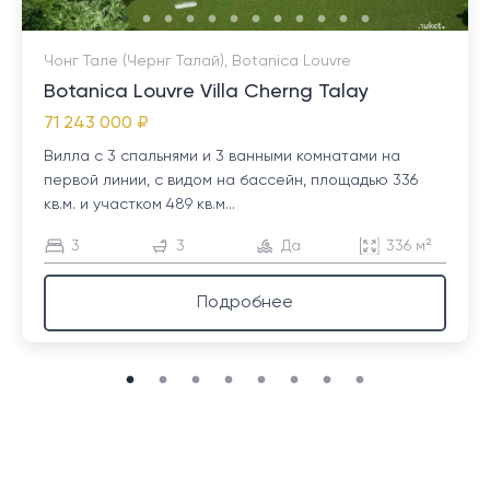
Чонг Тале (Чернг Талай), Botanica Louvre
Botanica Louvre Villa Cherng Talay
71 243 000 ₽
Вилла с 3 спальнями и 3 ванными комнатами на
первой линии, с видом на бассейн, площадью 336
кв.м. и участком 489 кв.м...
3
3
Да
336 м²
Подробнее