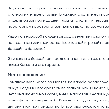
Внутри – просторная, светлая гостиная и столовая 
стойкой и четыре спальни. В каждой спальне есть со
отдельной ванной и душем. Главная спальня и первая
просторным пространством для отдыха на свежем во
Рядом с террасой находится сад с зеленым газоном,
под солнцем или в качестве безопасной игровой пло
бассейн с беседкой.
Эти виллы с бассейном предназначены для тех, кто 
пляжа Камала и его города.
Местоположение:
Комплекс вилл Botanica Montazure Kamala расположен
минуты езды вы доберетесь до главной улицы Камал
интернациональной кухни, мини-маркетов и неприну
атмосферу, примерно в 10-15 минутах езды к югу нах
динамичной ночной жизнью. В противоположном нап