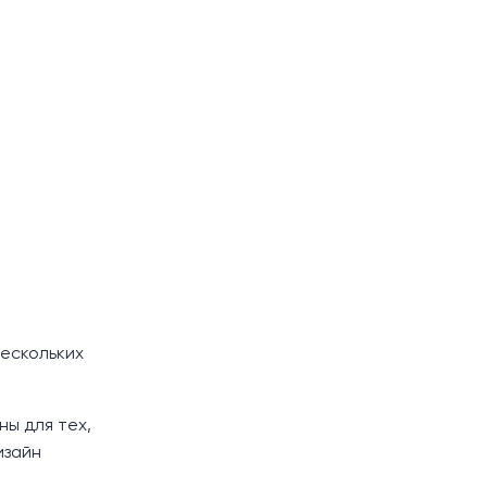
нескольких
ы для тех,
изайн