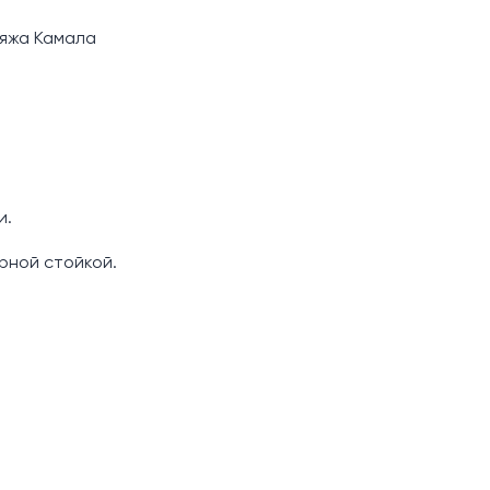
ляжа Камала
и.
рной стойкой.