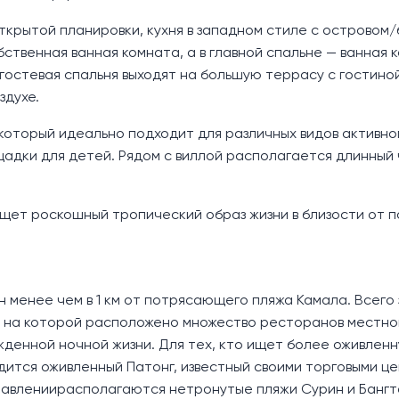
открытой планировки, кухня в западном стиле с островом
бственная ванная комната, а в главной спальне — ванная 
 гостевая спальня выходят на большую террасу с гостино
здухе.
 который идеально подходит для различных видов активно
щадки для детей. Рядом с виллой располагается длинный
ищет роскошный тропический образ жизни в близости от 
 менее чем в 1 км от потрясающего пляжа Камала. Всего 
ы, на которой расположено множество ресторанов местно
жденной ночной жизни. Для тех, кто ищет более оживлен
одится оживленный Патонг, известный своими торговыми ц
равлениирасполагаются нетронутые пляжи Сурин и Бангт