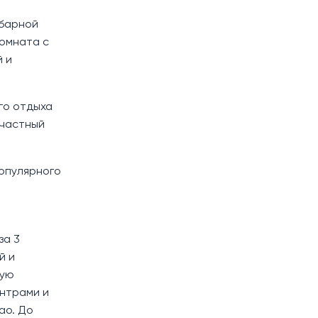
/барной
комната с
й и
го отдыха
 частный
популярного
за 3
й и
ную
ентрами и
ао. До