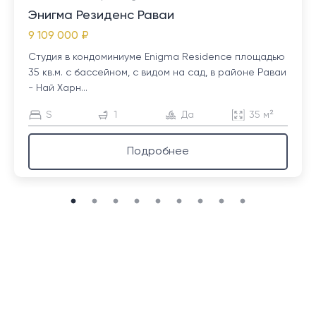
Энигма Резиденс Раваи
9 109 000 ₽
Студия в кондоминиуме Enigma Residence площадью
35 кв.м. с бассейном, с видом на сад, в районе Раваи
- Най Харн...
S
1
Да
35 м²
Подробнее