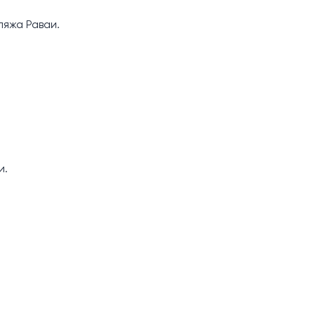
ляжа Раваи.
и.