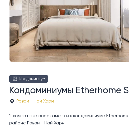
Кондоминиум
Кондоминиумы Etherhome S
Раваи - Най Харн
1-комнатные апартаменты в кондоминиуме Etherhome S
районе Раваи - Най Харн.