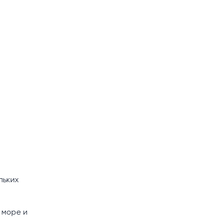
льких
 море и