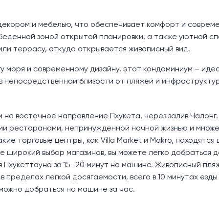
екором и мебелью, что обеспечивает комфорт и соврем
обеденной зоной открытой планировки, а также уютной сп
или террасу, откуда открывается живописный вид.
у моря и современному дизайну, этот кондоминиум – иде
в непосредственной близости от пляжей и инфраструктур
 на восточное направление Пхукета, через залив Чалонг.
ыми ресторанами, непринужденной ночной жизнью и множ
ие торговые центры, как Villa Market и Makro, находятся в
ее широкий выбор магазинов, вы можете легко добраться д
ов Пхукеттауна за 15–20 минут на машине. Живописный пля
 пределах легкой досягаемости, всего в 10 минутах езды 
можно добраться на машине за час.