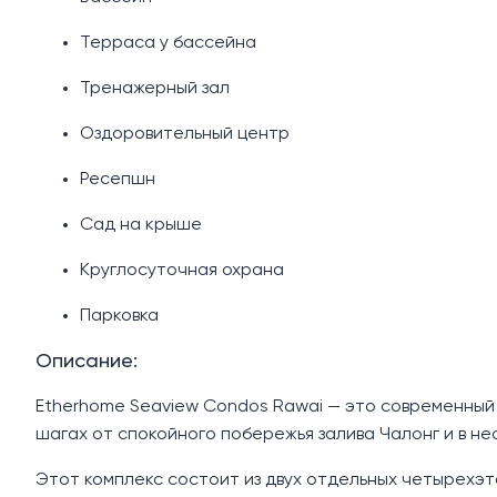
Терраса у бассейна
Тренажерный зал
Оздоровительный центр
Ресепшн
Сад на крыше
Круглосуточная охрана
Парковка
Описание:
Etherhome Seaview Condos Rawai — это современный 
шагах от спокойного побережья залива Чалонг и в не
Этот комплекс состоит из двух отдельных четырехэ