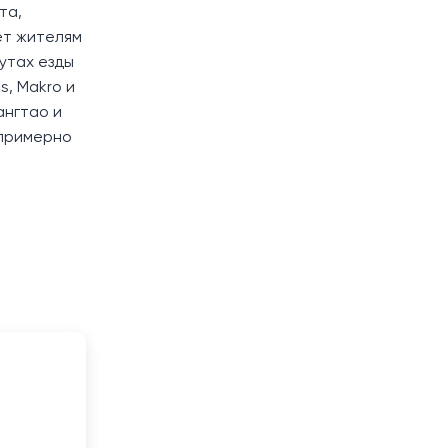
та,
ет жителям
утах езды
s, Makro и
ангтао и
 примерно