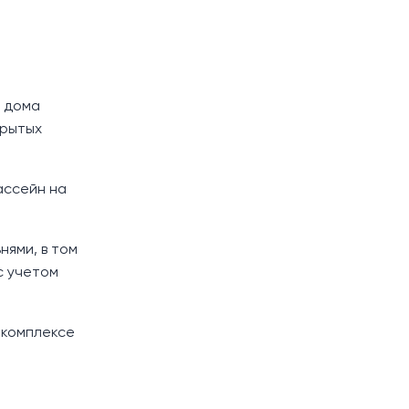
и дома
крытых
ассейн на
нями, в том
с учетом
 комплексе