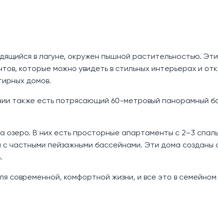
ходящийся в лагуне, окружен пышной растительностью. Эт
тов, которые можно увидеть в стильных интерьерах и от
тирных домов.
здании также есть потрясающий 60-метровый панорамный б
а озеро. В них есть просторные апартаменты с 2–3 спаль
ы с частными пейзажными бассейнами. Эти дома созданы 
.
ля современной, комфортной жизни, и все это в семейном