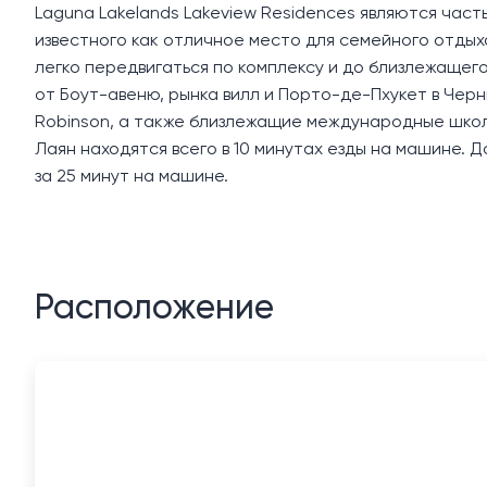
Laguna Lakelands Lakeview Residences являются част
известного как отличное место для семейного отды
легко передвигаться по комплексу и до близлежащего
от Боут-авеню, рынка вилл и Порто-де-Пхукет в Черн
Robinson, а также близлежащие международные школ
Лаян находятся всего в 10 минутах езды на машине
за 25 минут на машине.
Расположение