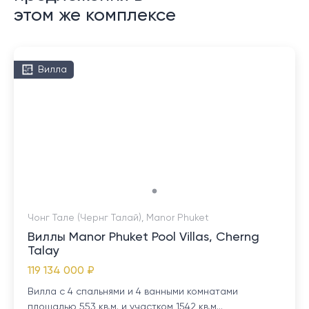
этом же комплексе
Вилла
Чонг Тале (Чернг Талай), Manor Phuket
Виллы Manor Phuket Pool Villas, Cherng
Talay
119 134 000 ₽
Вилла с 4 спальнями и 4 ванными комнатами
площадью 553 кв.м. и участком 1542 кв.м...