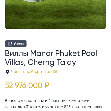
Вилла
Виллы Manor Phuket Pool
Villas, Cherng Talay
Чонг Тале (Чернг Талай)
52 976 000 ₽
Вилла с 4 спальнями и 4 ванными комнатами
площадью 314 кв.м. и участком 523 кв.м. в комплексе