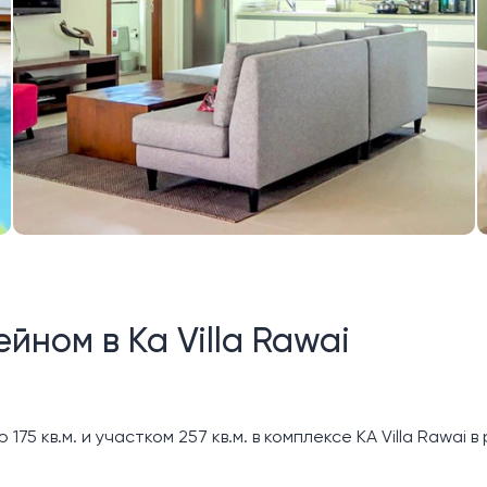
йном в Ka Villa Rawai
5 кв.м. и участком 257 кв.м. в комплексе KA Villa Rawai в