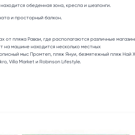
 находится обеденная зона, кресла и шезлонги.
ната и просторный балкон.
тах от пляжа Раваи, где располагаются различные магазин
ут на машине находится несколько местных
описный мыс Промтеп, пляж Януи, безмятежный пляж Най 
 Villa Market и Robinson Lifestyle.