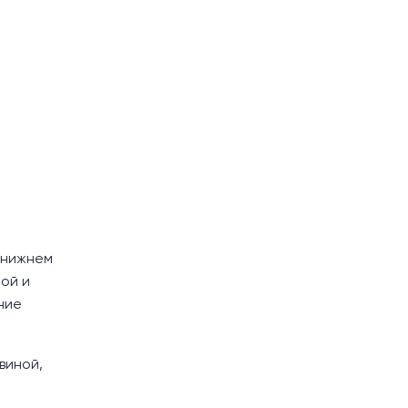
 нижнем
ой и
ние
виной,