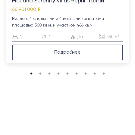
Mouana Serenity Villas Чернг Талай
66 901 000 ₽
Вилла с 4 спальнями и 4 ванными комнатами
площадью 360 кв.м. и участком 466 кв.м...
4
4
Да
360 м²
Подробнее