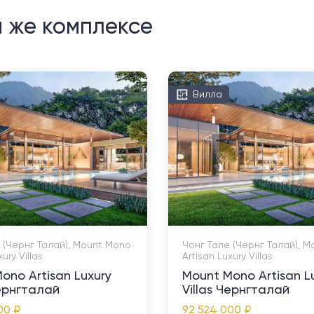
м же комплексе
Вилла
 (Чернг Талай), Mount Mono
Чонг Тале (Чернг Талай), 
ury Villas
Artisan Luxury Villas
ono Artisan Luxury
Mount Mono Artisan L
Чернгталай
Villas Чернгталай
00 ₽
92 524 000 ₽