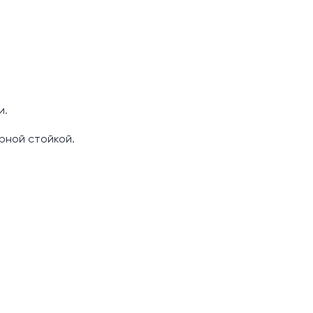
и.
рной стойкой.