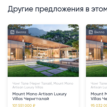
Другие предложения в это
Вилла
Вилла
Чонг Тале (Чернг Талай), Mount Mono
Чонг Тале
Artisan Luxury Villas
Artisan Lux
Mount Mono Artisan Luxury
Mount M
Villas Чернгталай
Villas 
101 551 000 ₽
95 032 0