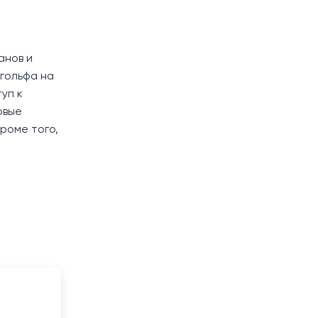
анов и
 гольфа на
уп к
овые
Кроме того,