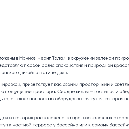
ложены в Манике, Чернг Талай, в окружении зеленой приро
редставляют собой оазис спокойствия и природной красо
нского дизайна в стиле дзен.
нировкой, приветствует вас своими просторными и светл
ают ощущение простора. Сердце виллы — гостиная и об
ыха, а также полностью оборудованная кухня, которая п
ждая из которых расположена на противоположных сторо
туп к частной террасе у бассейна или к самому бассейну