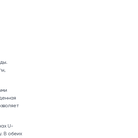
ды.
ты,
ыми
еденная
озволяет
нах U-
. В обеих