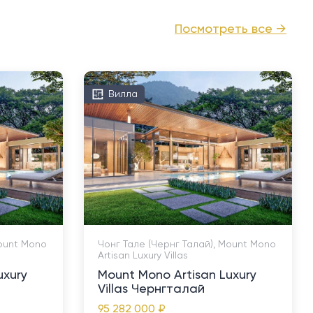
Посмотреть все →
Вилла
Mount Mono
Чонг Тале (Чернг Талай), Mount Mono
Artisan Luxury Villas
uxury
Mount Mono Artisan Luxury
Villas Чернгталай
95 282 000 ₽