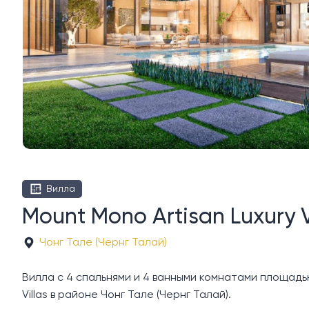
Вилла
Mount Mono Artisan Luxury 
Чонг Тале (Чернг Талай)
Вилла с 4 спальнями и 4 ванными комнатами площадью 4
Villas в районе Чонг Тале (Чернг Талай).