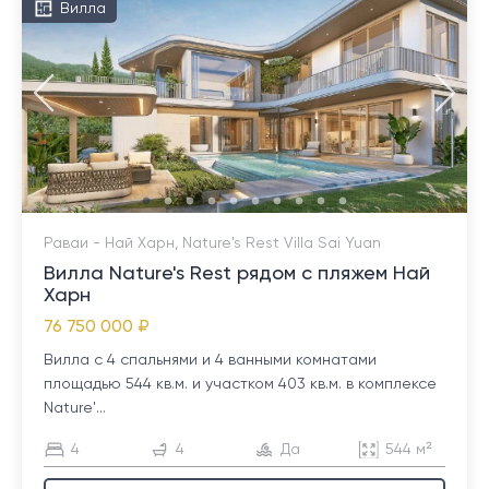
Вилла
Раваи - Най Харн, Nature's Rest Villa Sai Yuan
Вилла Nature's Rest рядом с пляжем Най
Харн
76 750 000 ₽
Вилла с 4 спальнями и 4 ванными комнатами
площадью 544 кв.м. и участком 403 кв.м. в комплексе
Nature'...
4
4
Да
544 м²