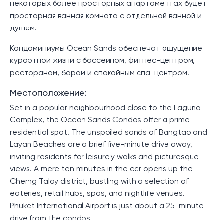
некоторых более просторных апартаментах будет
просторная ванная комната с отдельной ванной и
душем.
Кондоминиумы Ocean Sands обеспечат ощущение
курортной жизни с бассейном, фитнес-центром,
рестораном, баром и спокойным спа-центром.
Местоположение:
Set in a popular neighbourhood close to the Laguna
Complex, the Ocean Sands Condos offer a prime
residential spot. The unspoiled sands of Bangtao and
Layan Beaches are a brief five-minute drive away,
inviting residents for leisurely walks and picturesque
views. A mere ten minutes in the car opens up the
Cherng Talay district, bustling with a selection of
eateries, retail hubs, spas, and nightlife venues.
Phuket International Airport is just about a 25-minute
drive from the condos.