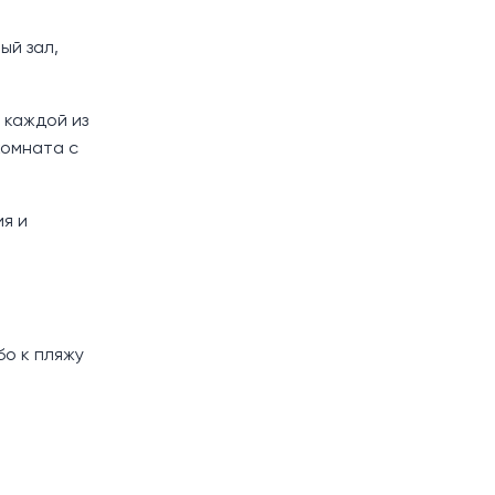
ый зал,
 каждой из
комната с
я и
бо к пляжу