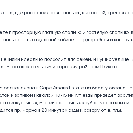
 этаж, где расположены 4 спальни для гостей, тренажерн
ете в просторную главную спальню и гостевую спальню, в
 спальне есть отдельный кабинет, гардеробная и ванная 
ещениями идеально подходит для семей, ищущих уединени
яжам, развлекательным и торговым районам Пхукета.
 расположена в Cape Amarin Estate на берегу океана на
й и заливом Накалай. 10-15 минут езды приведет вас ли
ество закусочных, магазинов, ночных клубов, массажных и
ится примерно в 20 минутах езды к северу от виллы.​