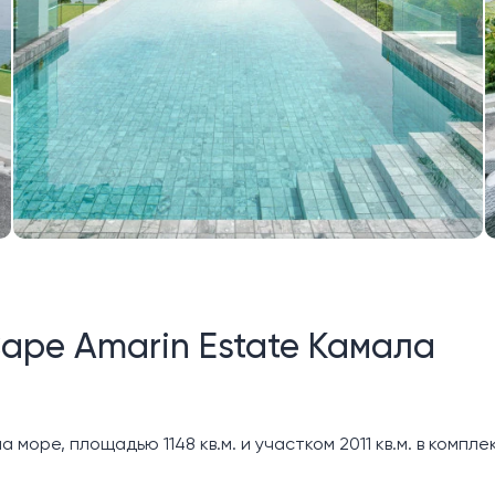
Cape Amarin Estate Камала
а море, площадью 1148 кв.м. и участком 2011 кв.м. в компл