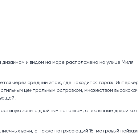
м дизайном и видом на море расположена на улице Миля
яется через средний этаж, где находится гараж. Интерье
о стильным центральным островком, множеством высокока
 вещей.
гостиную зоны с двойным потолком, стеклянные двери ко
олнечных ванн, а также потрясающий 15-метровый пейза