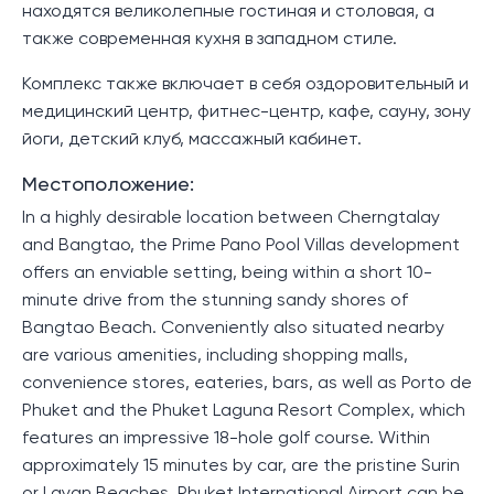
находятся великолепные гостиная и столовая, а
также современная кухня в западном стиле.
Комплекс также включает в себя оздоровительный и
медицинский центр, фитнес-центр, кафе, сауну, зону
йоги, детский клуб, массажный кабинет.
Местоположение:
In a highly desirable location between Cherngtalay
and Bangtao, the Prime Pano Pool Villas development
offers an enviable setting, being within a short 10-
minute drive from the stunning sandy shores of
Bangtao Beach. Conveniently also situated nearby
are various amenities, including shopping malls,
convenience stores, eateries, bars, as well as Porto de
Phuket and the Phuket Laguna Resort Complex, which
features an impressive 18-hole golf course. Within
approximately 15 minutes by car, are the pristine Surin