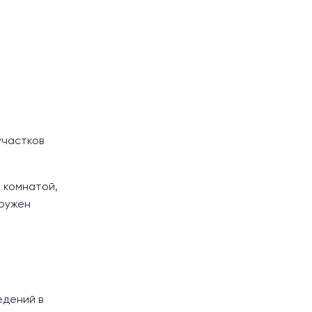
участков
й комнатой,
кружен
едений в