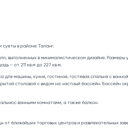
 и суеты в районе Таланг.
илл, выполненных в минималистическом дизайне. Размеры 
дь – от 211 кв.м до 227 кв.м.
а для машины, кухня, гостиная, гостевая спальня с ванно
рытой столовой с видом на частный бассейн. Бассейн о
пальнюс ванными комнатами, а также балкон.
езды от ближайших торговых центров и развлекательных зав