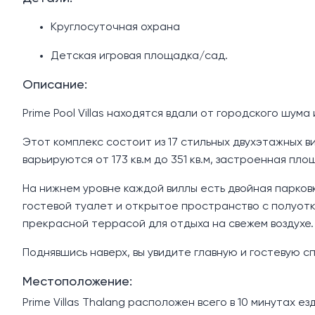
Круглосуточная охрана
Детская игровая площадка/сад.
Описание:
Prime Pool Villas находятся вдали от городского шума
Этот комплекс состоит из 17 стильных двухэтажных в
варьируются от 173 кв.м до 351 кв.м, застроенная площа
На нижнем уровне каждой виллы есть двойная парковк
гостевой туалет и открытое пространство с полуотк
прекрасной террасой для отдыха на свежем воздухе.
Поднявшись наверх, вы увидите главную и гостевую с
Местоположение:
Prime Villas Thalang расположен всего в 10 минутах 