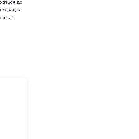
браться до
 поля для
разные