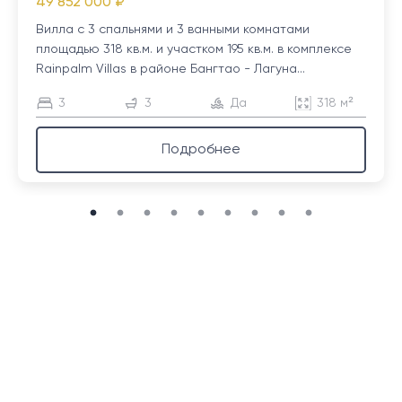
49 852 000 ₽
Вилла с 3 спальнями и 3 ванными комнатами
площадью 318 кв.м. и участком 195 кв.м. в комплексе
Rainpalm Villas в районе Бангтао - Лагуна...
3
3
Да
318 м²
Подробнее