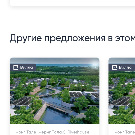
Другие предложения в это
Вилла
Вилла
Чонг Тале (Чернг Талай), Riverhouse
Чонг Тале