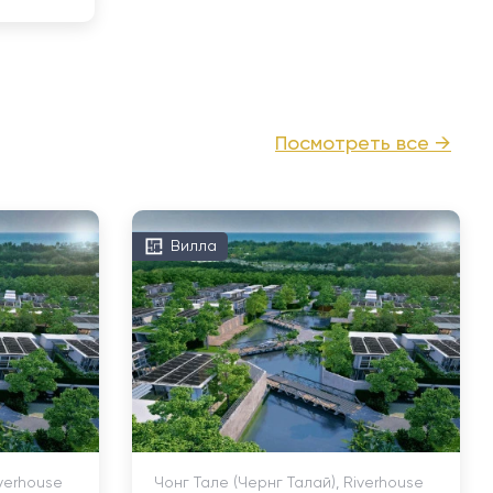
Посмотреть все →
Вилла
iverhouse
Чонг Тале (Чернг Талай), Riverhouse