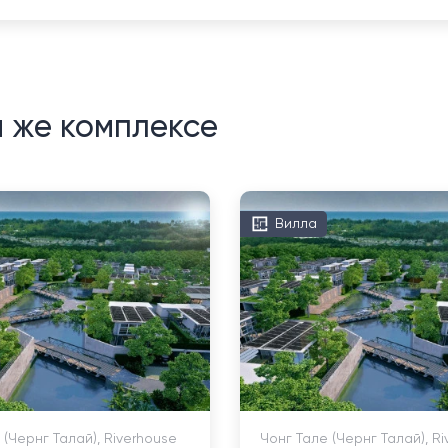
м же комплексе
Вилла
 (Чернг Талай), Riverhouse
Чонг Тале (Чернг Талай), R