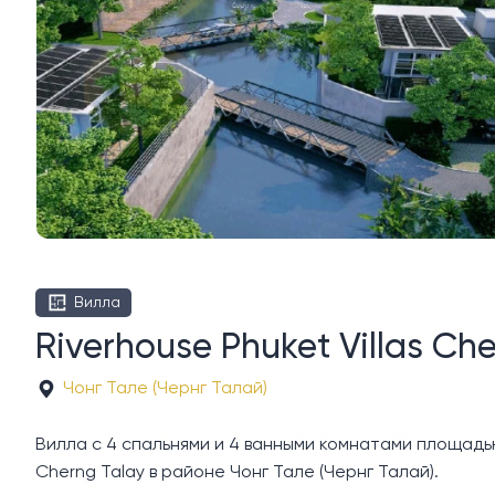
Вилла
Riverhouse Phuket Villas Ch
Чонг Тале (Чернг Талай)
Вилла с 4 спальнями и 4 ванными комнатами площадью 4
Cherng Talay в районе Чонг Тале (Чернг Талай).