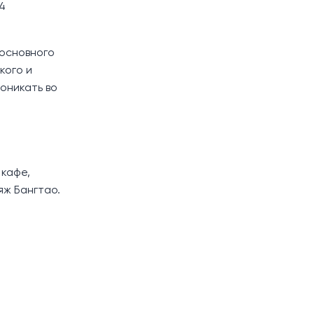
4
 основного
кого и
оникать во
 кафе,
яж Бангтао.