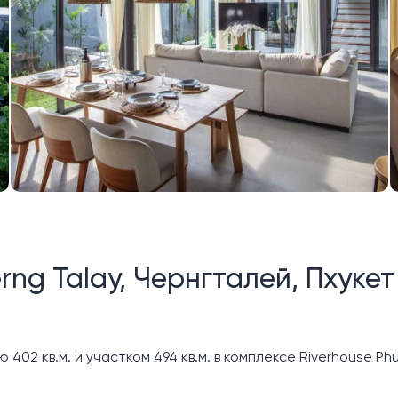
erng Talay, Чернгталей, Пхукет
02 кв.м. и участком 494 кв.м. в комплексе Riverhouse Phuk