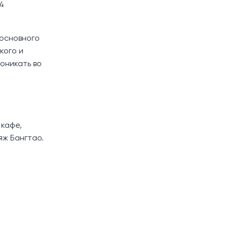
4
 основного
кого и
оникать во
 кафе,
яж Бангтао.