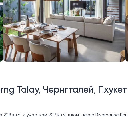
erng Talay, Чернгталей, Пхукет
28 кв.м. и участком 207 кв.м. в комплексе Riverhouse Phuk