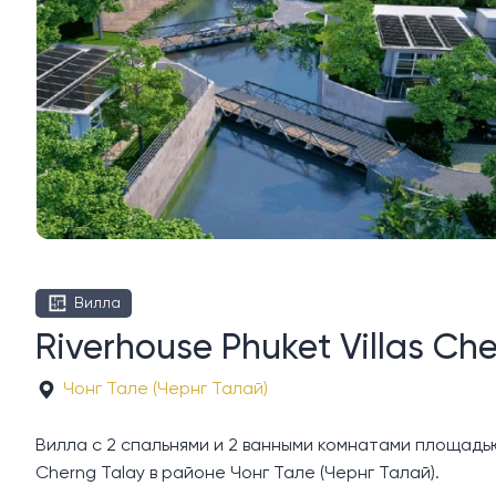
Вилла
Riverhouse Phuket Villas Ch
Чонг Тале (Чернг Талай)
Вилла с 2 спальнями и 2 ванными комнатами площадью 2
Cherng Talay в районе Чонг Тале (Чернг Талай).