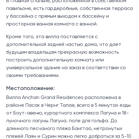
В главной спальне, расположенной в собственном
павильоне, есть гардеробные, собственная терраса
у бассейна с прямым выходом к бассейну и
просторная ванная комната с ванной.
Кроме того, эта вилла поставляется с
дополнительной задней частью дома, что дает
будущим владельцам прекрасную возможность
построить дополнительную комнату или
универсальное здание на заказ в соответствии со
своими требованиями.
Местоположение:
Вилла Anchan Grand Residences расположена в
районе Пасак в Чернг Талае, всего в 5 минутах езды
от Боут-авеню, курортного комплекса Лагуна и 18-
луночного лагуны Лагуна. поле для гольфа. До
длинного песчаного пляжа Бангтао, нетронутых
пляжей Лаян и Сурин можно легко добраться за 5-10