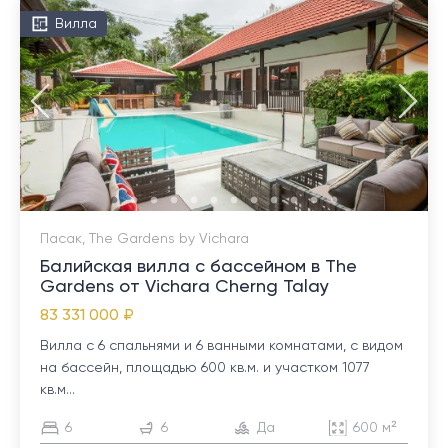
Вилла
Пасак, The Gardens by Vichara
Балийская вилла с бассейном в The
Gardens от Vichara Cherng Talay
83 331 000 ₽
Вилла с 6 спальнями и 6 ванными комнатами, с видом
на бассейн, площадью 600 кв.м. и участком 1077
кв.м...
6
6
Да
600 м²