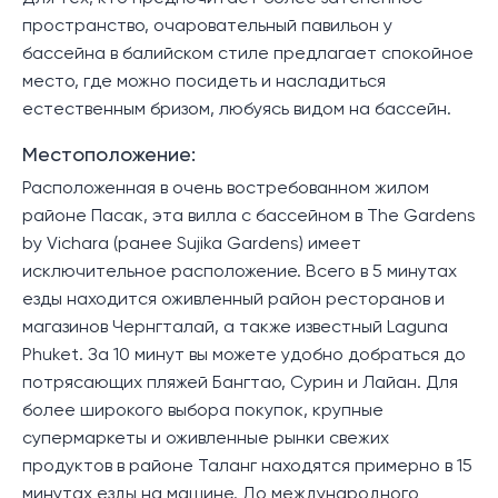
пространство, очаровательный павильон у
бассейна в балийском стиле предлагает спокойное
место, где можно посидеть и насладиться
естественным бризом, любуясь видом на бассейн.
Местоположение:
Расположенная в очень востребованном жилом
районе Пасак, эта вилла с бассейном в The Gardens
by Vichara (ранее Sujika Gardens) имеет
исключительное расположение. Всего в 5 минутах
езды находится оживленный район ресторанов и
магазинов Чернгталай, а также известный Laguna
Phuket. За 10 минут вы можете удобно добраться до
потрясающих пляжей Бангтао, Сурин и Лайан. Для
более широкого выбора покупок, крупные
супермаркеты и оживленные рынки свежих
продуктов в районе Таланг находятся примерно в 15
минутах езды на машине. До международного