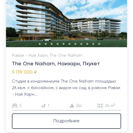
Раваи - Най Харн, The One Naiharn
The One Naiharn, Наихарн, Пхукет
9 139 000 ₽
Студия в кондоминиуме The One Naiharn площадью
26 кв.м. с бассейном, с видом на сад, в районе Раваи
- Най Харн...
S
1
Да
26 м²
Подробнее