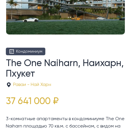
Кондоминиум
The One Naiharn, Наихарн,
Пхукет
Раваи - Най Харн
37 641 000 ₽
3-комнатные апартаменты в кондоминиуме The One
Naiharn площадью 70 кв.м. с бассейном, с видом на